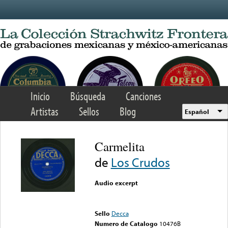
Skip to main content
Inicio
Búsqueda
Canciones
Artistas
Sellos
Blog
Español
Carmelita
de
Los Crudos
Audio excerpt
Error loading media: File
could not be played
Sello
Decca
Numero de Catalogo
10476B