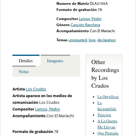
Numero de Matriz
DLA2195A
Formato de grabación
78
Compositor
Lemos, Pedro
Género
Canción Ranchera
Acompañamiento
Con El Mariachi
Temas
unrequited
,
love
,
declaration
Other
Detalles
Imagenes
Recordings
Notas
by Los
Crudos
Artista
Los Crudos
Artista aparece en los medios de
La Orgullosa
comunicación
Los Crudos
La
Incumplida
Compositor
Lemos, Pedro
Traición
Acompañamiento
Con El Mariachi
A La Guerra
Me Llevan
Formato de grabación
78
Que Puntada