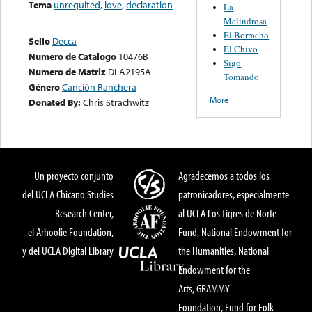
Tema
unrequited
,
love
,
declaration
La
Melindrosa
El Borracho
Sello
Decca
El Chivo
Numero de Catalogo
10476B
Sigo
Numero de Matriz
DLA2195A
Tomando
Género
Canción Ranchera
More
Donated By:
Chris Strachwitz
Un proyecto conjunto
Agradecemos a todos los
del UCLA Chicano Studies
patronicadores, especialmente
Research Center,
al UCLA Los Tigres de Norte
el Arhoolie Foundation,
Fund, National Endowment for
y del UCLA Digital Library
the Humanities, National
Endowment for the
Arts, GRAMMY
Foundation, Fund for Folk