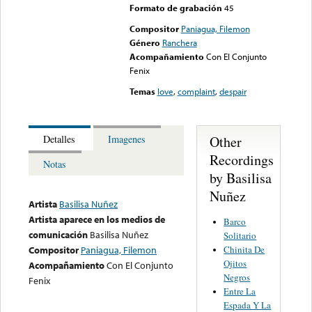
Formato de grabación
45
Compositor
Paniagua, Filemon
Género
Ranchera
Acompañamiento
Con El Conjunto
Fenix
Temas
love
,
complaint
,
despair
Other
Detalles
Imagenes
Recordings
Notas
by Basilisa
Nuñez
Artista
Basilisa Nuñez
Artista aparece en los medios de
Barco
comunicación
Basilisa Nuñez
Solitario
Chinita De
Compositor
Paniagua, Filemon
Ojitos
Acompañamiento
Con El Conjunto
Negros
Fenix
Entre La
Espada Y La