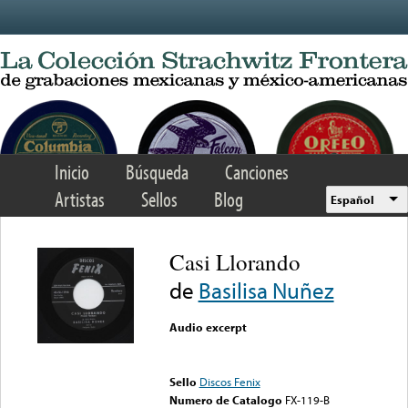
Skip to main content
Inicio
Búsqueda
Canciones
Artistas
Sellos
Blog
Español
Casi Llorando
de
Basilisa Nuñez
Audio excerpt
Error loading media: File
could not be played
Sello
Discos Fenix
Numero de Catalogo
FX-119-B