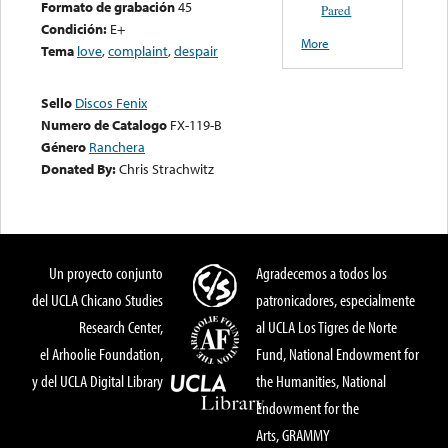
Formato de grabación
45
Pared
Condición:
E+
More
Tema
love
,
complaint
,
despair
Sello
Discos Fenix
Numero de Catalogo
FX-119-B
Género
Ranchera
Donated By:
Chris Strachwitz
Un proyecto conjunto
Agradecemos a todos los
del UCLA Chicano Studies
patronicadores, especialmente
Research Center,
al UCLA Los Tigres de Norte
el Arhoolie Foundation,
Fund, National Endowment for
y del UCLA Digital Library
the Humanities, National
Endowment for the
Arts, GRAMMY