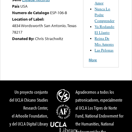
Amor
País
USA
Nunca Lo
Numero de Catalogo
ESP-106-B
Podre
Location of Label:
Comprender
4834 Wordsworth San Antonio, Texas
Va Rodando
78217
El Llanto
Reina De
Donated By:
Chris Strachwitz
Mis Amores
Las Pelonas
More
Un proyecto conjunto
Agradecemos a todos los
del UCLA Chicano Studies
patronicadores, especialmente
Research Center,
al UCLA Los Tigres de Norte
el Arhoolie Foundation,
Fund, National Endowment for
y del UCLA Digital Library
the Humanities, National
Endowment for the