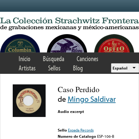
Skip to main content
Inicio
Búsqueda
Canciones
Artistas
Sellos
Blog
Español
Caso Perdido
de
Mingo Saldivar
Audio excerpt
Error loading media: File
could not be played
Sello
Espada Records
Numero de Catalogo
ESP-106-B