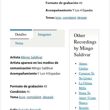
Formato de grabación
45
Acompañamiento
Y Los 4 Espadas
Temas
love
,
complaint
,
despair
Other
Detalles
Imagenes
Recordings
Notas
by Mingo
Saldivar
Artista
Mingo Saldivar
Artista aparece en los medios de
Almas
comunicación
Mingo Saldivar
Unidas
Corazon Ya
Acompañamiento
Y Los 4 Espadas
No Llores
La Ultima
Formato de grabación
45
Milla
Condición:
N-
Dame Tu
Tema
love
,
complaint
,
despair
Amor ‘Como
Nunca
Secreto
Sello
Espada Records