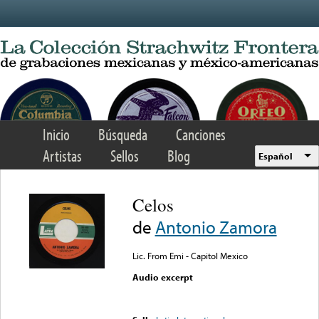
Skip to main content
Inicio
Búsqueda
Canciones
Artistas
Sellos
Blog
Español
Celos
de
Antonio Zamora
Lic. From Emi - Capitol Mexico
Audio excerpt
Error loading media: File
could not be played