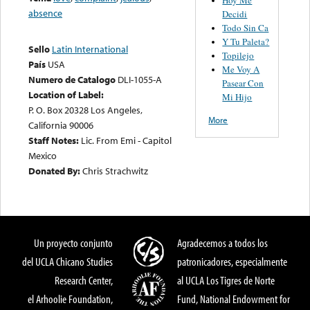
absence
Decidi
Todo Sin Ca
Y Tu Paleta?
Sello
Latin International
Topilejo
País
USA
Me Voy A
Numero de Catalogo
DLI-1055-A
Pasear Con
Location of Label:
Mi Hijo
P. O. Box 20328 Los Angeles,
More
California 90006
Staff Notes:
Lic. From Emi - Capitol
Mexico
Donated By:
Chris Strachwitz
Un proyecto conjunto
Agradecemos a todos los
del UCLA Chicano Studies
patronicadores, especialmente
Research Center,
al UCLA Los Tigres de Norte
el Arhoolie Foundation,
Fund, National Endowment for