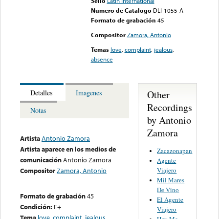
Sello
Latin International
Numero de Catalogo
DLI-1055-A
Formato de grabación
45
Compositor
Zamora, Antonio
Temas
love
,
complaint
,
jealous
,
absence
Other
Detalles
Imagenes
Recordings
Notas
by Antonio
Zamora
Artista
Antonio Zamora
Artista aparece en los medios de
Zacazonapan
comunicación
Antonio Zamora
Agente
Viajero
Compositor
Zamora, Antonio
Mil Mares
De Vino
Formato de grabación
45
El Agente
Condición:
E+
Viajero
Tema
love
,
complaint
,
jealous
,
Hoy Me