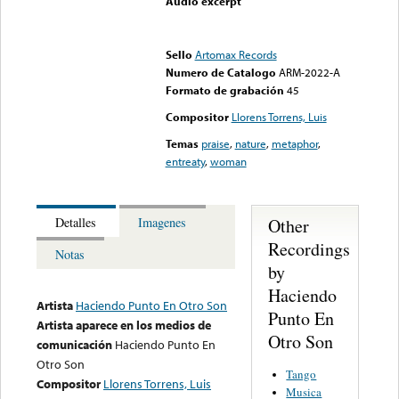
Audio excerpt
Error loading media: File
could not be played
Sello
Artomax Records
Numero de Catalogo
ARM-2022-A
Formato de grabación
45
Compositor
Llorens Torrens, Luis
Temas
praise
,
nature
,
metaphor
,
entreaty
,
woman
Other
Detalles
Imagenes
Recordings
Notas
by
Haciendo
Artista
Haciendo Punto En Otro Son
Punto En
Artista aparece en los medios de
Otro Son
comunicación
Haciendo Punto En
Otro Son
Tango
Compositor
Llorens Torrens, Luis
Musica