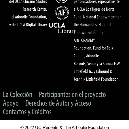
del UCLA Chicano Studies
patronicadores, especialmente
Research Center,
al UCLA Los Tigres de Norte
el Arhoolie Foundation,
Fund, National Endowment for
y del UCLA Digital Library
the Humanities, National
Endowment for the
Arts, GRAMMY
Foundation, Fund for Folk
Culture, Arhoolie
Records, Señor y la Señora E.W.
Littlefield Jr., y Edmund &
Jeannik Littlefield Foundation.
La Colección
Participantes en el proyecto
Apoyo
Derechos de Autor y Acceso
Contactos y Créditos
© 2022 UC Regents & The Arhoolie Foundation