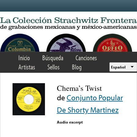
Skip to main content
Inicio
Búsqueda
Canciones
Artistas
Sellos
Blog
Español
Chema’s Twist
de
Conjunto Popular
De Shorty Martinez
Audio excerpt
Error loading media: File
could not be played