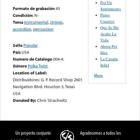
Por Un
Formato de grabación
45
Sentimiento
Puros
Condición:
N-
Cuentos
Tema
instrumental
,
strings
,
Que Se Me
accordion
,
percussion
Acabe La
Vida
Sello
Popular
Ahora Por
País
USA
Idea
La Casada
Numero de Catalogo
004-A
Infiel
Género
Polka Twist
Location of Label:
More
Distribuidores: G. P. Record Shop 2601
Navigation Blvd. Houston 3, Texas
USA
Donated By:
Chris Strachwitz
Un proyecto conjunto
Agradecemos a todos los