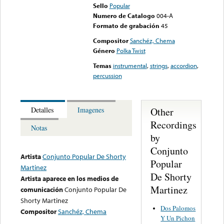
Sello
Popular
Numero de Catalogo
004-A
Formato de grabación
45
Compositor
Sanchéz, Chema
Género
Polka Twist
Temas
instrumental
,
strings
,
accordion
,
percussion
Other
Detalles
Imagenes
Recordings
Notas
by
Conjunto
Artista
Conjunto Popular De Shorty
Popular
Martinez
De Shorty
Artista aparece en los medios de
Martinez
comunicación
Conjunto Popular De
Shorty Martinez
Dos Palomos
Compositor
Sanchéz, Chema
Y Un Pichon