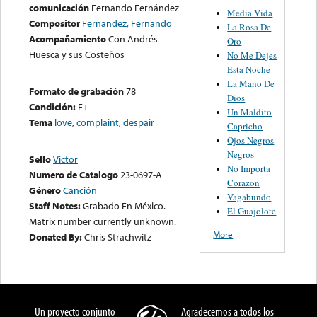
comunicación
Fernando Fernández
Media Vida
Compositor
Fernandez, Fernando
La Rosa De
Acompañamiento
Con Andrés
Oro
Huesca y sus Costeños
No Me Dejes
Esta Noche
La Mano De
Formato de grabación
78
Dios
Condición:
E+
Un Maldito
Tema
love
,
complaint
,
despair
Capricho
Ojos Negros
Negros
Sello
Victor
No Importa
Numero de Catalogo
23-0697-A
Corazon
Género
Canción
Vagabundo
Staff Notes:
Grabado En México.
El Guajolote
Matrix number currently unknown.
More
Donated By:
Chris Strachwitz
Un proyecto conjunto
Agradecemos a todos los