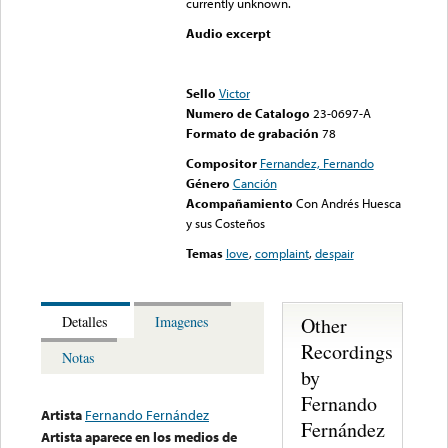
currently unknown.
Audio excerpt
Error loading media: File
could not be played
Sello
Victor
Numero de Catalogo
23-0697-A
Formato de grabación
78
Compositor
Fernandez, Fernando
Género
Canción
Acompañamiento
Con Andrés Huesca
y sus Costeños
Temas
love
,
complaint
,
despair
Other
Detalles
Imagenes
Recordings
Notas
by
Fernando
Artista
Fernando Fernández
Fernández
Artista aparece en los medios de