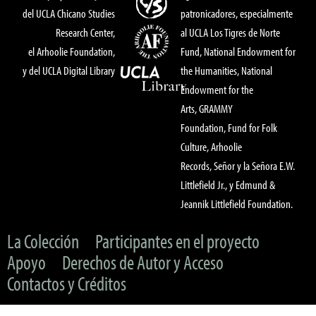
del UCLA Chicano Studies
patronicadores, especialmente
Research Center,
al UCLA Los Tigres de Norte
el Arhoolie Foundation,
Fund, National Endowment for
y del UCLA Digital Library
the Humanities, National
Endowment for the
Arts, GRAMMY
Foundation, Fund for Folk
Culture, Arhoolie
Records, Señor y la Señora E.W.
Littlefield Jr., y Edmund &
Jeannik Littlefield Foundation.
La Colección
Participantes en el proyecto
Apoyo
Derechos de Autor y Acceso
Contactos y Créditos