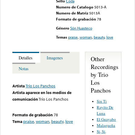
Sello
Coda
Numero de Catalogo
5013-A
Numero de Matriz
5013A
Formato de grabación
78
Género
Són Huasteco
Temas
praise
,
woman
,
beauty
,
love
Other
Detalles
Imagenes
Recordings
Notas
by Trio
Los
Artista
Trio Los Panchos
Panchos
Artista aparece en los medios de
comunicación
Trío Los Panchos
Sin Ti
Rayito De
Luna
Formato de grabación
78
El Guayabo
Tema
praise
,
woman
,
beauty
,
love
Malagueña
Si, Si,