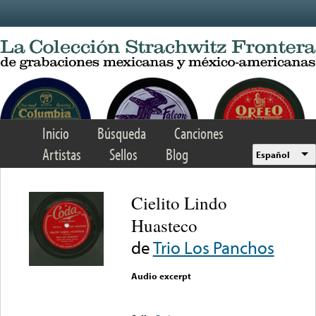
Skip to main content
Inicio
Búsqueda
Canciones
Artistas
Sellos
Blog
Español
Cielito Lindo
Huasteco
de
Trio Los Panchos
Audio excerpt
Error loading media: File
could not be played