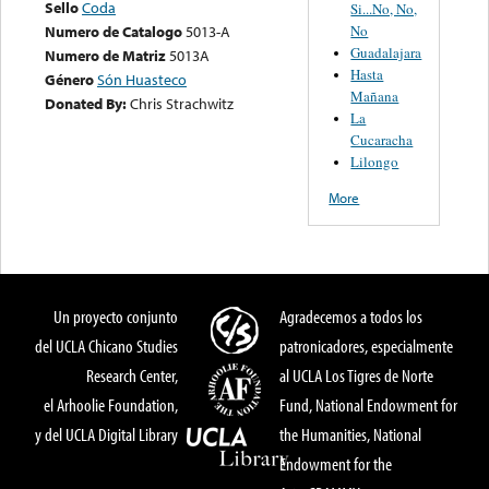
Sello
Coda
Si...No, No,
No
Numero de Catalogo
5013-A
Guadalajara
Numero de Matriz
5013A
Hasta
Género
Són Huasteco
Mañana
Donated By:
Chris Strachwitz
La
Cucaracha
Lilongo
More
Un proyecto conjunto
Agradecemos a todos los
del UCLA Chicano Studies
patronicadores, especialmente
Research Center,
al UCLA Los Tigres de Norte
el Arhoolie Foundation,
Fund, National Endowment for
y del UCLA Digital Library
the Humanities, National
Endowment for the