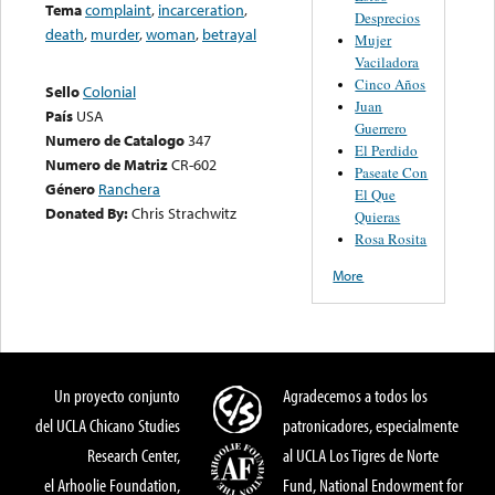
Tema
complaint
,
incarceration
,
Desprecios
death
,
murder
,
woman
,
betrayal
Mujer
Vaciladora
Cinco Años
Sello
Colonial
Juan
País
USA
Guerrero
Numero de Catalogo
347
El Perdido
Numero de Matriz
CR-602
Paseate Con
Género
Ranchera
El Que
Donated By:
Chris Strachwitz
Quieras
Rosa Rosita
More
Un proyecto conjunto
Agradecemos a todos los
del UCLA Chicano Studies
patronicadores, especialmente
Research Center,
al UCLA Los Tigres de Norte
el Arhoolie Foundation,
Fund, National Endowment for