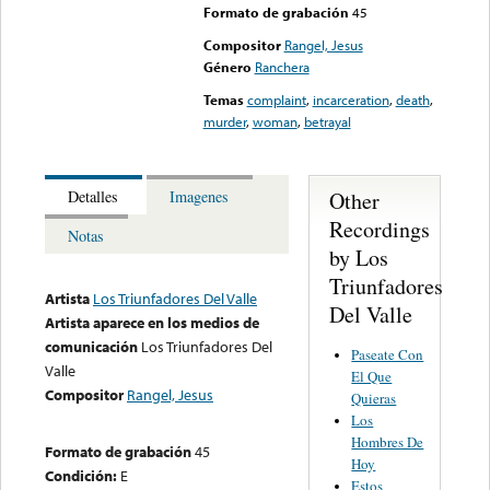
Formato de grabación
45
Compositor
Rangel, Jesus
Género
Ranchera
Temas
complaint
,
incarceration
,
death
,
murder
,
woman
,
betrayal
Other
Detalles
Imagenes
Recordings
Notas
by Los
Triunfadores
Artista
Los Triunfadores Del Valle
Del Valle
Artista aparece en los medios de
comunicación
Los Triunfadores Del
Paseate Con
Valle
El Que
Compositor
Rangel, Jesus
Quieras
Los
Hombres De
Formato de grabación
45
Hoy
Condición:
E
Estos