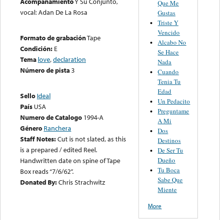
Acompañamiento
Y Su Conjunto,
Que Me
vocal: Adan De La Rosa
Gustas
Triste Y
Vencido
Formato de grabación
Tape
Alcabo No
Condición:
E
Se Hace
Tema
love
,
declaration
Nada
Número de pista
3
Cuando
Tenia Tu
Edad
Sello
Ideal
Un Pedacito
País
USA
Preguntame
Numero de Catalogo
1994-A
A Mi
Género
Ranchera
Dos
Staff Notes:
Cut is not slated, as this
Destinos
is a prepared / edited Reel.
De Ser Tu
Dueño
Handwritten date on spine of Tape
Tu Boca
Box reads “7/6/62”.
Sabe Que
Donated By:
Chris Strachwitz
Miente
More