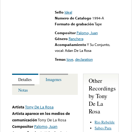
Error loading media: File
could not be played
Sello
Ideal
Numero de Catalogo
1994-A
Formato de grabación
Tape
Compositor
Palomo, Juan
Género
Ranchera
Acompañamiento
Y Su Conjunto,
vocal: Adan De La Rosa
Temas
love
,
declaration
Other
Detalles
Imagenes
Recordings
Notas
by Tony
De La
Artista
Tony De La Rosa
Rosa
Artista aparece en los medios de
comunicación
Tony De La Rosa
Rio Rebelde
Compositor
Palomo, Juan
Sabes Para