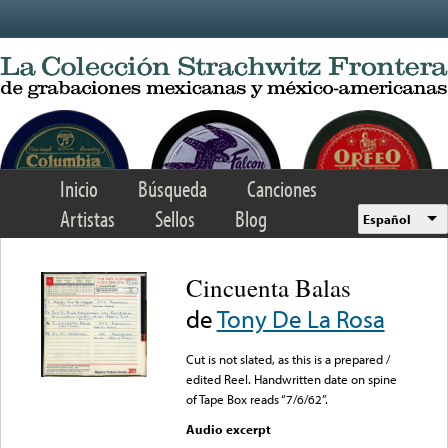
Skip to main content
Inicio
Búsqueda
Canciones
Artistas
Sellos
Blog
Español
Cincuenta Balas
de
Tony De La Rosa
Cut is not slated, as this is a prepared /
edited Reel. Handwritten date on spine
of Tape Box reads “7/6/62”.
Audio excerpt