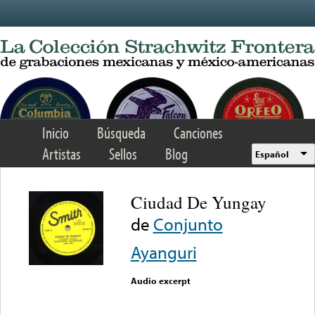
Skip to main content
Inicio
Búsqueda
Canciones
Artistas
Sellos
Blog
Español
Ciudad De Yungay
de
Conjunto
Ayanguri
Audio excerpt
Error loading media: File
could not be played