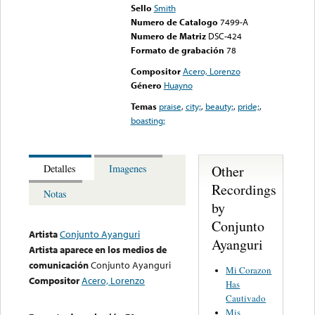
Sello
Smith
Numero de Catalogo
7499-A
Numero de Matriz
DSC-424
Formato de grabación
78
Compositor
Acero, Lorenzo
Género
Huayno
Temas
praise
,
city;
,
beauty;
,
pride;
,
boasting;
Other
Detalles
Imagenes
Recordings
Notas
by
Conjunto
Artista
Conjunto Ayanguri
Ayanguri
Artista aparece en los medios de
comunicación
Conjunto Ayanguri
Mi Corazon
Compositor
Acero, Lorenzo
Has
Cautivado
Mis