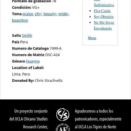
Formato de grabación
78
Sufrimientos
Condición:
VG+
Flor Caida
Tema
praise
,
city;
,
beauty;
,
pride;
,
Soy Obrerita
boasting;
No Me Sigas
Engañando
Sello
Smith
More
País
Peru
Numero de Catalogo
7499-A
Numero de Matriz
DSC-424
Género
Huayno
Location of Label:
Lima, Peru
Donated By:
Chris Strachwitz
Un proyecto conjunto
Agradecemos a todos los
del UCLA Chicano Studies
patronicadores, especialmente
Research Center,
al UCLA Los Tigres de Norte