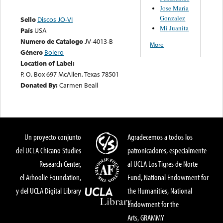
Jose Maria
Gonzalez
Sello
Discos JO-VI
Mi Juanita
País
USA
Numero de Catalogo
JV-4013-B
More
Género
Bolero
Location of Label:
P. O. Box 697 McAllen, Texas 78501
Donated By:
Carmen Beall
Un proyecto conjunto
Agradecemos a todos los
del UCLA Chicano Studies
patronicadores, especialmente
Research Center,
al UCLA Los Tigres de Norte
el Arhoolie Foundation,
Fund, National Endowment for
y del UCLA Digital Library
the Humanities, National
Endowment for the
Arts, GRAMMY