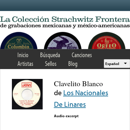
Skip to main content
Inicio
Búsqueda
Canciones
Artistas
Sellos
Blog
Español
Clavelito Blanco
de
Los Nacionales
De Linares
Audio excerpt
Error loading media: File
could not be played