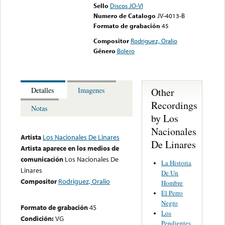
Sello
Discos JO-VI
Numero de Catalogo
JV-4013-B
Formato de grabación
45
Compositor
Rodriguez, Oralio
Género
Bolero
Other
Detalles
Imagenes
Recordings
Notas
by Los
Nacionales
Artista
Los Nacionales De Linares
De Linares
Artista aparece en los medios de
comunicación
Los Nacionales De
La Historia
Linares
De Un
Compositor
Rodriguez, Oralio
Hombre
El Perro
Negro
Formato de grabación
45
Los
Condición:
VG
Pendientes