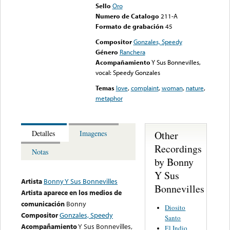
Sello
Oro
Numero de Catalogo
211-A
Formato de grabación
45
Compositor
Gonzales, Speedy
Género
Ranchera
Acompañamiento
Y Sus Bonnevilles,
vocal: Speedy Gonzales
Temas
love
,
complaint
,
woman
,
nature
,
metaphor
Other
Detalles
Imagenes
Recordings
Notas
by Bonny
Y Sus
Artista
Bonny Y Sus Bonnevilles
Bonnevilles
Artista aparece en los medios de
comunicación
Bonny
Diosito
Compositor
Gonzales, Speedy
Santo
Acompañamiento
Y Sus Bonnevilles,
El Indio