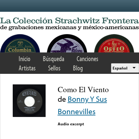
Skip to main content
Inicio
Búsqueda
Canciones
Artistas
Sellos
Blog
Español
Como El Viento
de
Bonny Y Sus
Bonnevilles
Audio excerpt
Error loading media: File
could not be played