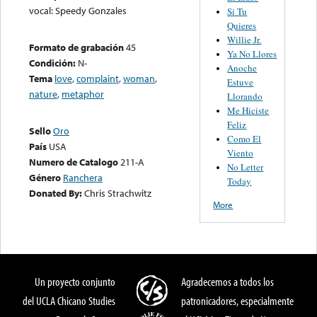
vocal: Speedy Gonzales
Si Tu
Quieres
Willie Jr.
Formato de grabación
45
Ya No Llores
Condición:
N-
Anoche
Tema
love
,
complaint
,
woman
,
Estuve
nature
,
metaphor
Llorando
Me Hiciste
Feliz
Sello
Oro
Como El
País
USA
Viento
Numero de Catalogo
211-A
No Letter
Género
Ranchera
Today
Donated By:
Chris Strachwitz
More
Un proyecto conjunto
Agradecemos a todos los
del UCLA Chicano Studies
patronicadores, especialmente