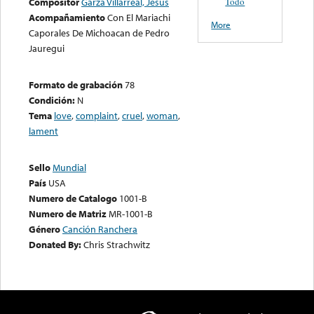
Todo
Compositor
Garza Villarreal, Jesus
Acompañamiento
Con El Mariachi
More
Caporales De Michoacan de Pedro
Jauregui
Formato de grabación
78
Condición:
N
Tema
love
,
complaint
,
cruel
,
woman
,
lament
Sello
Mundial
País
USA
Numero de Catalogo
1001-B
Numero de Matriz
MR-1001-B
Género
Canción Ranchera
Donated By:
Chris Strachwitz