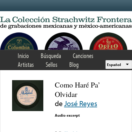
Skip to main content
Inicio
Búsqueda
Canciones
Artistas
Sellos
Blog
Español
Como Haré Pa’
Olvidar
de
José Reyes
Audio excerpt
Error loading media: File
could not be played