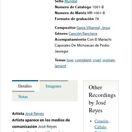
Sello
Mundial
Numero de Catalogo
1001-B
Numero de Matriz
MR-1001-B
Formato de grabación
78
Compositor
Garza Villarreal, Jesus
Género
Canción Ranchera
Acompañamiento
Con El Mariachi
Caporales De Michoacan de Pedro
Jauregui
Temas
love
,
complaint
,
cruel
,
woman
,
lament
Other
Detalles
Imagenes
Recordings
Notas
by José
Reyes
Artista
José Reyes
Artista aparece en los medios de
Corazón,
comunicación
José Reyes
Cállalo