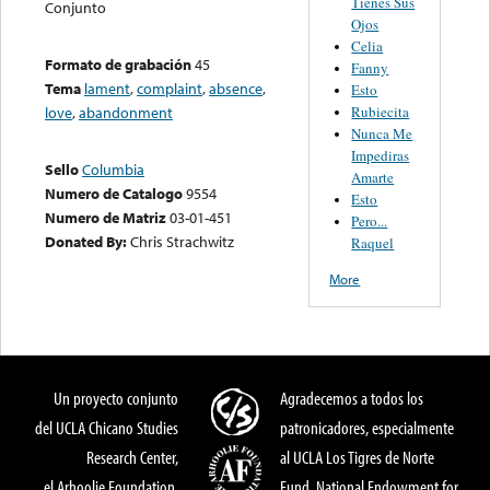
Tienes Sus
Conjunto
Ojos
Celia
Formato de grabación
45
Fanny
Tema
lament
,
complaint
,
absence
,
Esto
Rubiecita
love
,
abandonment
Nunca Me
Impediras
Sello
Columbia
Amarte
Numero de Catalogo
9554
Esto
Numero de Matriz
03-01-451
Pero...
Donated By:
Chris Strachwitz
Raquel
More
Un proyecto conjunto
Agradecemos a todos los
del UCLA Chicano Studies
patronicadores, especialmente
Research Center,
al UCLA Los Tigres de Norte
el Arhoolie Foundation,
Fund, National Endowment for