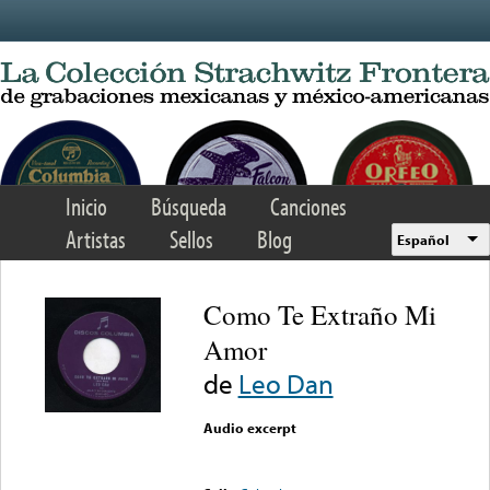
Skip to main content
Inicio
Búsqueda
Canciones
Artistas
Sellos
Blog
Español
Como Te Extraño Mi
Amor
de
Leo Dan
Audio excerpt
Error loading media: File
could not be played