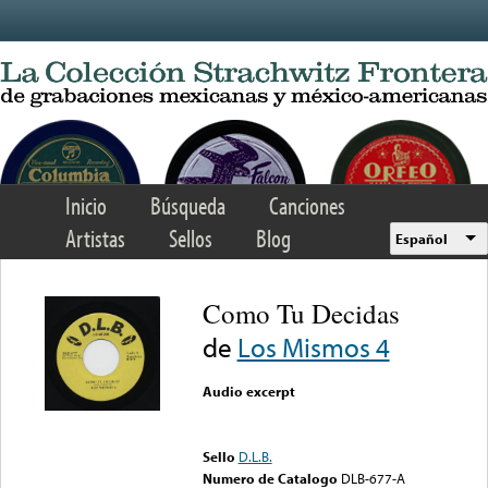
Skip to main content
Inicio
Búsqueda
Canciones
Artistas
Sellos
Blog
Español
Como Tu Decidas
de
Los Mismos 4
Audio excerpt
Error loading media: File
could not be played
Sello
D.L.B.
Numero de Catalogo
DLB-677-A