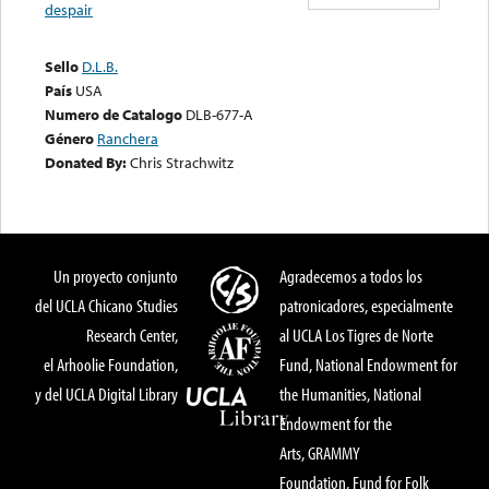
despair
Sello
D.L.B.
País
USA
Numero de Catalogo
DLB-677-A
Género
Ranchera
Donated By:
Chris Strachwitz
Un proyecto conjunto
Agradecemos a todos los
del UCLA Chicano Studies
patronicadores, especialmente
Research Center,
al UCLA Los Tigres de Norte
el Arhoolie Foundation,
Fund, National Endowment for
y del UCLA Digital Library
the Humanities, National
Endowment for the
Arts, GRAMMY
Foundation, Fund for Folk