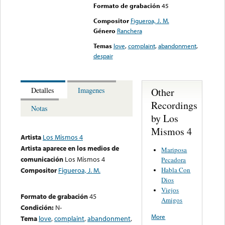
Formato de grabación
45
Compositor
Figueroa, J. M.
Género
Ranchera
Temas
love
,
complaint
,
abandonment
,
despair
Other
Detalles
Imagenes
Recordings
Notas
by Los
Mismos 4
Artista
Los Mismos 4
Artista aparece en los medios de
Mariposa
comunicación
Los Mismos 4
Pecadora
Habla Con
Compositor
Figueroa, J. M.
Dios
Viejos
Formato de grabación
45
Amigos
Condición:
N-
More
Tema
love
,
complaint
,
abandonment
,