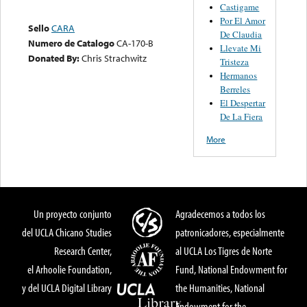
Castigame
Por El Amor
Sello
CARA
De Claudia
Numero de Catalogo
CA-170-B
Llevate Mi
Donated By:
Chris Strachwitz
Tristeza
Hermanos
Berreles
El Despertar
De La Fiera
More
Un proyecto conjunto
Agradecemos a todos los
del UCLA Chicano Studies
patronicadores, especialmente
Research Center,
al UCLA Los Tigres de Norte
el Arhoolie Foundation,
Fund, National Endowment for
y del UCLA Digital Library
the Humanities, National
Endowment for the