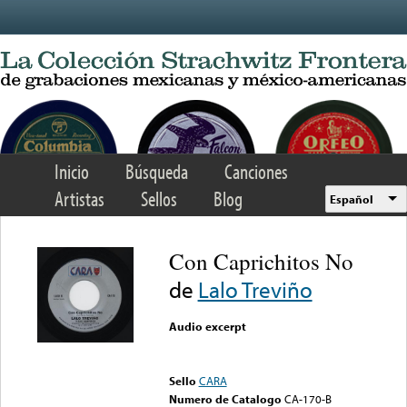
Skip to main content
Inicio
Búsqueda
Canciones
Artistas
Sellos
Blog
Español
Con Caprichitos No
de
Lalo Treviño
Audio excerpt
Error loading media: File
could not be played
Sello
CARA
Numero de Catalogo
CA-170-B