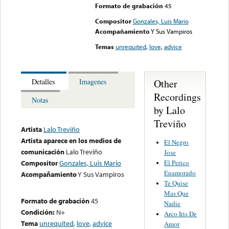
Formato de grabación
45
Compositor
Gonzales, Luis Mario
Acompañamiento
Y Sus Vampiros
Temas
unrequited
,
love
,
advice
Other
Detalles
Imagenes
Recordings
Notas
by Lalo
Treviño
Artista
Lalo Treviño
Artista aparece en los medios de
El Negro
comunicación
Lalo Treviño
Jose
El Perico
Compositor
Gonzales, Luis Mario
Enamorado
Acompañamiento
Y Sus Vampiros
Te Quise
Mas Que
Formato de grabación
45
Nadie
Condición:
N+
Arco Iris De
Tema
unrequited
,
love
,
advice
Amor