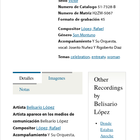
Sello
Victor
Numero de Catalogo
51-7328-B
Numero de Matriz
H2ZW-5067
Formato de grabación
45
Compositor
López, Rafael
Género
Son Montuno
Acompañamiento
Y Su Orquesta,
vocal: Joseito Nuñez Y Rigoberto Diaz
Temas
celebration
,
entreaty
,
woman
Other
Detalles
Imagenes
Recordings
Notas
by
Belisario
Artista
Belisario López
López
Artista aparece en los medios de
comunicación
Belisario López
Donde
Compositor
López, Rafael
Estabas
Acompañamiento
Y Su Orquesta,
Anoche