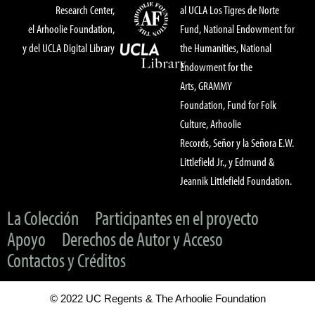
Research Center,
al UCLA Los Tigres de Norte
el Arhoolie Foundation,
Fund, National Endowment for
y del UCLA Digital Library
the Humanities, National
Endowment for the
Arts, GRAMMY
Foundation, Fund for Folk
Culture, Arhoolie
Records, Señor y la Señora E.W.
Littlefield Jr., y Edmund &
Jeannik Littlefield Foundation.
La Colección
Participantes en el proyecto
Apoyo
Derechos de Autor y Acceso
Contactos y Créditos
© 2022 UC Regents & The Arhoolie Foundation