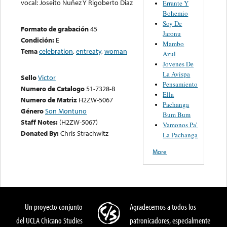
vocal: Joseito Nuñez Y Rigoberto Diaz
Errante Y
Bohemio
Soy De
Formato de grabación
45
Jaronu
Condición:
E
Mambo
Tema
celebration
,
entreaty
,
woman
Azul
Jovenes De
La Avispa
Sello
Victor
Pensamiento
Numero de Catalogo
51-7328-B
Ella
Numero de Matriz
H2ZW-5067
Pachanga
Género
Son Montuno
Bum Bum
Staff Notes:
(H2ZW-5067)
Vamonos Pa’
Donated By:
Chris Strachwitz
La Pachanga
More
Un proyecto conjunto
Agradecemos a todos los
del UCLA Chicano Studies
patronicadores, especialmente