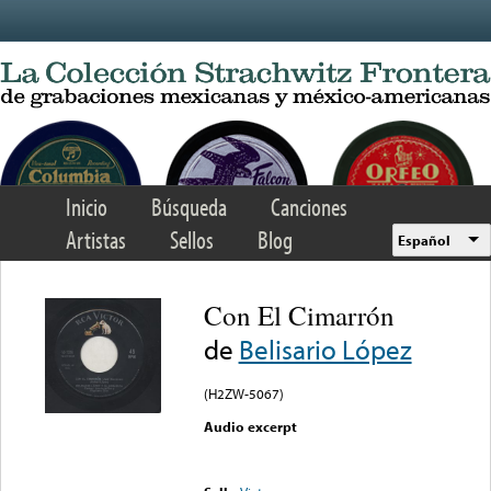
Skip to main content
Inicio
Búsqueda
Canciones
Artistas
Sellos
Blog
Español
Con El Cimarrón
de
Belisario López
(H2ZW-5067)
Audio excerpt
Error loading media: File
could not be played