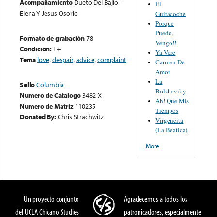
Acompañamiento
Dueto Del Bajío -
El
Elena Y Jesus Osorio
Guitacoche
Porque
Puedo,
Formato de grabación
78
Vengo!!
Condición:
E+
Ya Vere
Tema
love
,
despair
,
advice
,
complaint
Carmen De
Amor
La
Sello
Columbia
Bolsheviky
Numero de Catalogo
3482-X
Ah! Que Mis
Numero de Matriz
110235
Tiempos
Donated By:
Chris Strachwitz
Virgencita
(La Beatica)
More
Un proyecto conjunto
Agradecemos a todos los
del UCLA Chicano Studies
patronicadores, especialmente