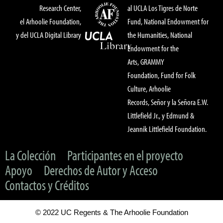
Research Center,
al UCLA Los Tigres de Norte
el Arhoolie Foundation,
Fund, National Endowment for
y del UCLA Digital Library
the Humanities, National
Endowment for the
Arts, GRAMMY
Foundation, Fund for Folk
Culture, Arhoolie
Records, Señor y la Señora E.W.
Littlefield Jr., y Edmund &
Jeannik Littlefield Foundation.
La Colección
Participantes en el proyecto
Apoyo
Derechos de Autor y Acceso
Contactos y Créditos
© 2022 UC Regents & The Arhoolie Foundation