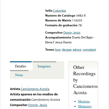
Error loading media: File
could not be played
Sello
Columbia
Numero de Catalogo
3482-X
Numero de Matriz
110235
Formato de grabación
78
Compositor
Osorio, Jesús
Acompañamiento
Dueto Del Bajío -
Elena Y Jesus Osorio
Temas
love
,
despair
,
advice
,
complaint
Other
Detalles
Imagenes
Recordings
Notas
by
Cancioneros
Artista
Cancioneros Acosta
Acosta
Artista aparece en los medios de
comunicación
Cancioneros Acosta
Mentiras
Compositor
Osorio, Jesús
Marineros