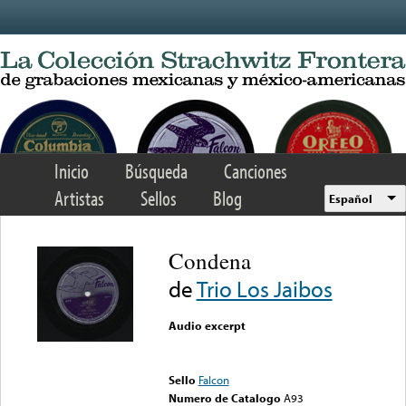
Skip to main content
Inicio
Búsqueda
Canciones
Artistas
Sellos
Blog
Español
Condena
de
Trio Los Jaibos
Audio excerpt
Error loading media: File
could not be played
Sello
Falcon
Numero de Catalogo
A93