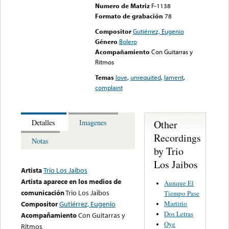
Numero de Matriz
F-1138
Formato de grabación
78
Compositor
Gutiérrez, Eugenio
Género
Bolero
Acompañamiento
Con Guitarras y
Ritmos
Temas
love
,
unrequited
,
lament
,
complaint
Other
Detalles
Imagenes
Recordings
Notas
by Trio
Los Jaibos
Artista
Trio Los Jaibos
Artista aparece en los medios de
Aunque El
comunicación
Trio Los Jaibos
Tiempo Pase
Martirio
Compositor
Gutiérrez, Eugenio
Dos Letras
Acompañamiento
Con Guitarras y
Oye
Ritmos