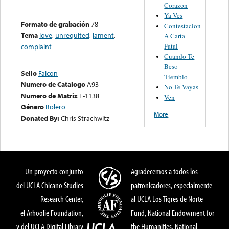
Corazon
Ya Ves
Formato de grabación
78
Contestacion
Tema
love
,
unrequited
,
lament
,
A Carta
Fatal
complaint
Cuando Te
Beso
Sello
Falcon
Tiemblo
Numero de Catalogo
A93
No Te Vayas
Numero de Matriz
F-1138
Ven
Género
Bolero
More
Donated By:
Chris Strachwitz
Un proyecto conjunto
Agradecemos a todos los
del UCLA Chicano Studies
patronicadores, especialmente
Research Center,
al UCLA Los Tigres de Norte
el Arhoolie Foundation,
Fund, National Endowment for
y del UCLA Digital Library
the Humanities, National