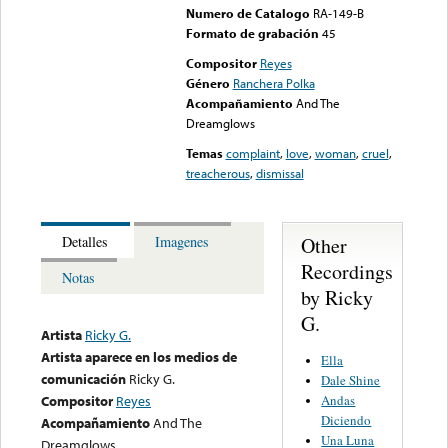
Numero de Catalogo
RA-149-B
Formato de grabación
45
Compositor
Reyes
Género
Ranchera Polka
Acompañamiento
And The
Dreamglows
Temas
complaint
,
love
,
woman
,
cruel
,
treacherous
,
dismissal
Other
Detalles
Imagenes
Recordings
Notas
by Ricky
G.
Artista
Ricky G.
Artista aparece en los medios de
Ella
comunicación
Ricky G.
Dale Shine
Andas
Compositor
Reyes
Diciendo
Acompañamiento
And The
Una Luna
Dreamglows