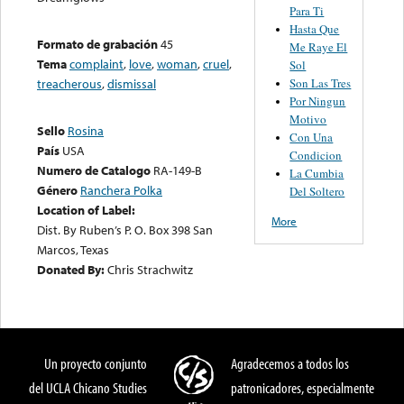
Para Ti
Hasta Que
Formato de grabación
45
Me Raye El
Tema
complaint
,
love
,
woman
,
cruel
,
Sol
Son Las Tres
treacherous
,
dismissal
Por Ningun
Motivo
Sello
Rosina
Con Una
País
USA
Condicion
Numero de Catalogo
RA-149-B
La Cumbia
Género
Ranchera Polka
Del Soltero
Location of Label:
More
Dist. By Ruben’s P. O. Box 398 San
Marcos, Texas
Donated By:
Chris Strachwitz
Un proyecto conjunto
Agradecemos a todos los
del UCLA Chicano Studies
patronicadores, especialmente