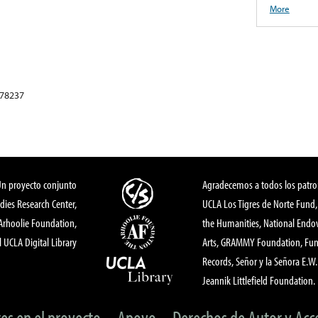
More
 78237
Un proyecto conjunto
Agradecemos a todos los patro
dies Research Center,
UCLA Los Tigres de Norte Fund
 Arhoolie Foundation,
the Humanities, National End
l UCLA Digital Library
Arts, GRAMMY Foundation, Fund
Records, Señor y la Señora E.W. 
Jeannik Littlefield Foundation.
tes en el proyecto
Apoyo
Derechos de Autor y Acc