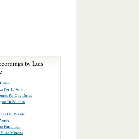
ecordings by Luis
z
 Chivo
ta Por Tu Amor
ures Pa’ Que Dures
igue Tu Sombra
inas Del Pasado
Verde
e Parrandea
 Vista Morena