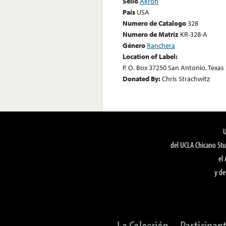
Sello
Akrón
País
USA
Numero de Catalogo
328
Numero de Matriz
KR-328-A
Género
Ranchera
Location of Label:
P. O. Box 37250 San Antonio, Texas
Donated By:
Chris Strachwitz
del UCLA Chicano Stu
el
y de
La Colección
Participan