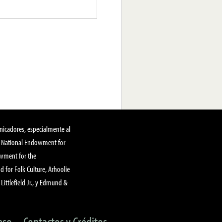
nicadores, especialmente al
, National Endowment for
owment for the
 for Folk Culture, Arhoolie
Littlefield Jr., y Edmund &
eso
Contactos y Créditos