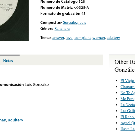
Numero de Catalogo
328
Numero de Matriz
KR-328-A
Formato de grabación
45
Compositor
González, Luis
Género
Ranchera
Temas
answer
,
love
,
complaint
,
woman
,
adultery
Other R
Notas
Gonzále
El Viejo
 comunicación
Luis González
Chaparri
No Te Ap
Me Pers
La Necia
Las Gall
El Rabo 
man
,
adultery
Aquel Qu
Hasta La