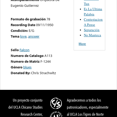
Tun
Eugenio Gutierrez
Es La Ultima
Palabra
Formato de grabación
78
Contestacion
A Pense
Recording Date
09/11/1950
Separación
Condición:
E/G
No Manteca
Tema
love
,
answer
More
Sello
Falcon
Numero de Catalogo
A113
Numero de Matriz
F-1244
Género
blues
Donated By:
Chris Strachwitz
Un proyecto conjunto
Agradecemos a todos los
del UCLA Chicano Studies
patronicadores, especialmente
Research Center,
al UCLA Los Tigres de Norte