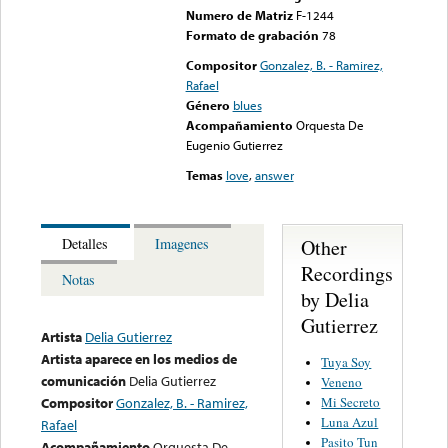
Numero de Matriz
F-1244
Formato de grabación
78
Compositor
Gonzalez, B. - Ramirez,
Rafael
Género
blues
Acompañamiento
Orquesta De
Eugenio Gutierrez
Temas
love
,
answer
Other
Detalles
Imagenes
Recordings
Notas
by Delia
Gutierrez
Artista
Delia Gutierrez
Artista aparece en los medios de
Tuya Soy
comunicación
Delia Gutierrez
Veneno
Mi Secreto
Compositor
Gonzalez, B. - Ramirez,
Luna Azul
Rafael
Pasito Tun
Acompañamiento
Orquesta De