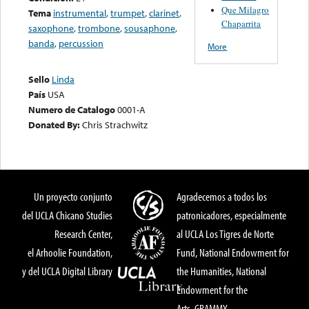
Que Milagro
Tema
instrumental
,
trumpet
,
clarinet
,
Chaparrita
saxophone
,
trombone
,
sousaphone
,
banda
,
percussion
More
Sello
Linda
País
USA
Numero de Catalogo
0001-A
Donated By:
Chris Strachwitz
Un proyecto conjunto
Agradecemos a todos los
del UCLA Chicano Studies
patronicadores, especialmente
Research Center,
al UCLA Los Tigres de Norte
el Arhoolie Foundation,
Fund, National Endowment for
y del UCLA Digital Library
the Humanities, National
Endowment for the
Arts, GRAMMY