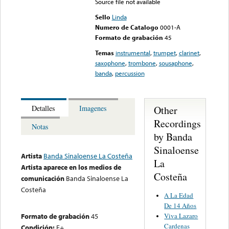
Source file not available
Sello
Linda
Numero de Catalogo
0001-A
Formato de grabación
45
Temas
instrumental
,
trumpet
,
clarinet
,
saxophone
,
trombone
,
sousaphone
,
banda
,
percussion
Other
Detalles
Imagenes
Recordings
Notas
by Banda
Sinaloense
Artista
Banda Sinaloense La Costeña
La
Artista aparece en los medios de
Costeña
comunicación
Banda Sinaloense La
Costeña
A La Edad
De 14 Años
Viva Lazaro
Formato de grabación
45
Cardenas
Condición:
E+