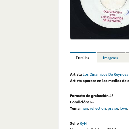
Detalles
Imagenes
Artista
Los Dinamicos De Reynosa
Artista aparece en los medios de
Formato de grabación
45
Condición:
N-
Tema
man
,
reflection
,
praise
,
love
,
Sello
RyN