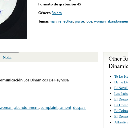
Formato de grabación
45
Género
Bolero
Temas
man
,
reflection
,
praise
,
love
,
woman
,
abandonmen
Other R
Notas
Dinamic
Te Lo H
 comunicación
Los Dinamicos De Reynosa
Dame Da
El Novil
Las Isab
El Desm
La Comb
woman
,
abandonment
,
complaint
,
lament
,
despair
El Cobra
El Desm
Atlantic