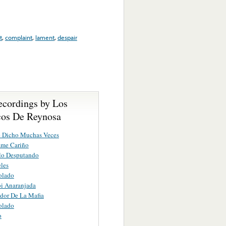
t
,
complaint
,
lament
,
despair
ecordings by Los
os De Reynosa
e Dicho Muchas Veces
me Cariño
lo Desputando
eles
olado
i Anaranjada
dor De La Mafia
olado
o