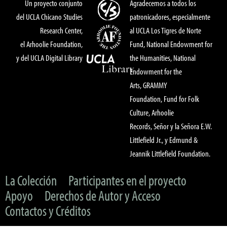
Un proyecto conjunto
Agradecemos a todos los
del UCLA Chicano Studies
patronicadores, especialmente
Research Center,
al UCLA Los Tigres de Norte
el Arhoolie Foundation,
Fund, National Endowment for
y del UCLA Digital Library
the Humanities, National
Endowment for the
Arts, GRAMMY
Foundation, Fund for Folk
Culture, Arhoolie
Records, Señor y la Señora E.W.
Littlefield Jr., y Edmund &
Jeannik Littlefield Foundation.
La Colección
Participantes en el proyecto
Apoyo
Derechos de Autor y Acceso
Contactos y Créditos