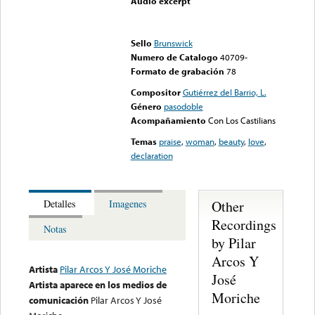
Audio excerpt
Error loading media: File
could not be played
Sello
Brunswick
Numero de Catalogo
40709-
Formato de grabación
78
Compositor
Gutiérrez del Barrio, L.
Género
pasodoble
Acompañamiento
Con Los Castilians
Temas
praise
,
woman
,
beauty
,
love
,
declaration
Other
Detalles
Imagenes
Recordings
Notas
by Pilar
Arcos Y
Artista
Pilar Arcos Y José Moriche
José
Artista aparece en los medios de
Moriche
comunicación
Pilar Arcos Y José