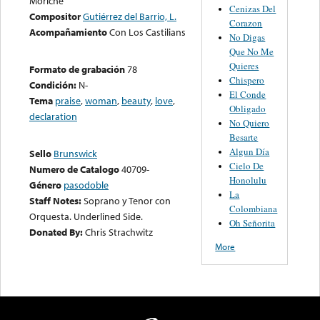
Moriche
Cenizas Del
Compositor
Gutiérrez del Barrio, L.
Corazon
Acompañamiento
Con Los Castilians
No Digas
Que No Me
Quieres
Formato de grabación
78
Chispero
Condición:
N-
El Conde
Tema
praise
,
woman
,
beauty
,
love
,
Obligado
declaration
No Quiero
Besarte
Algun Día
Sello
Brunswick
Cielo De
Numero de Catalogo
40709-
Honolulu
Género
pasodoble
La
Staff Notes:
Soprano y Tenor con
Colombiana
Orquesta. Underlined Side.
Oh Señorita
Donated By:
Chris Strachwitz
More