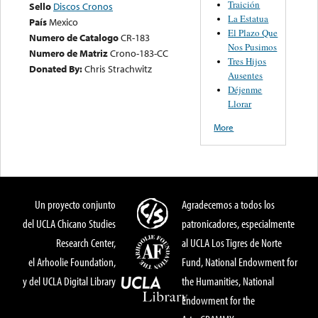
Traición
Sello
Discos Cronos
La Estatua
País
Mexico
El Plazo Que
Numero de Catalogo
CR-183
Nos Pusimos
Numero de Matriz
Crono-183-CC
Tres Hijos
Donated By:
Chris Strachwitz
Ausentes
Déjenme
Llorar
More
Un proyecto conjunto
Agradecemos a todos los
del UCLA Chicano Studies
patronicadores, especialmente
Research Center,
al UCLA Los Tigres de Norte
el Arhoolie Foundation,
Fund, National Endowment for
y del UCLA Digital Library
the Humanities, National
Endowment for the