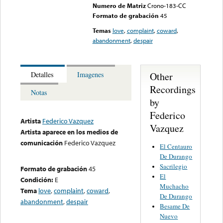
Numero de Matriz
Crono-183-CC
Formato de grabación
45
Temas
love
,
complaint
,
coward
,
abandonment
,
despair
Other
Detalles
Imagenes
Recordings
Notas
by
Federico
Artista
Federico Vazquez
Vazquez
Artista aparece en los medios de
comunicación
Federico Vazquez
El Centauro
De Durango
Sacrilegio
Formato de grabación
45
El
Condición:
E
Muchacho
Tema
love
,
complaint
,
coward
,
De Durango
abandonment
,
despair
Besame De
Nuevo