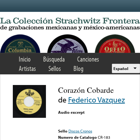
Skip to main content
Inicio
Búsqueda
Canciones
Artistas
Sellos
Blog
Español
Corazón Cobarde
de
Federico Vazquez
Audio excerpt
Error loading media: File
could not be played
Sello
Discos Cronos
Numero de Catalogo
CR-183