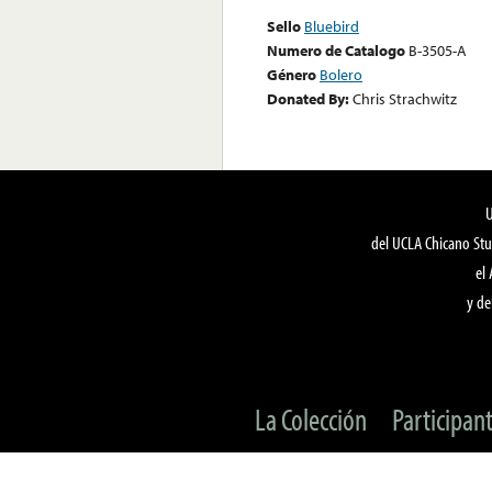
Sello
Bluebird
Numero de Catalogo
B-3505-A
Género
Bolero
Donated By:
Chris Strachwitz
del UCLA Chicano Stu
el
y de
La Colección
Participan