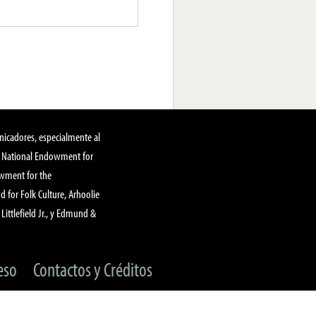
nicadores, especialmente al
, National Endowment for
owment for the
 for Folk Culture, Arhoolie
Littlefield Jr., y Edmund &
eso
Contactos y Créditos