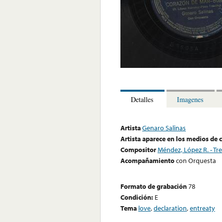
Detalles
Imagenes
Artista
Genaro Salinas
Artista aparece en los medios de
Compositor
Méndez, López R. - Tr
Acompañamiento
con Orquesta
Formato de grabación
78
Condición:
E
Tema
love
,
declaration
,
entreaty