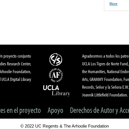
More
Un proyecto conjunto
Agradecemos a todos los patro
dies Research Center,
UCLA Los Tigres de Norte Fund
 Arhoolie Foundation,
the Humanities, National End
l UCLA Digital Library
Arts, GRAMMY Foundation, Fund
Records, Señor y la Señora E.W. 
Jeannik Littlefield Foundation.
tes en el proyecto
Apoyo
Derechos de Autor y Acc
© 2022 UC Regents & The Arhoolie Foundation