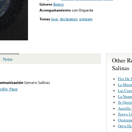
Género
Bolero
Acompañamiento
con Orquesta
Temas
love
,
declaration
,
entreaty
Other R
Notas
Salinas
Flor De 
 comunicación
Genaro Salinas
La Muert
eviño, Paco
Las Cuer
La Nume
Te Quie
Aquella 
Tengo U
Quiéreme
Oreja De