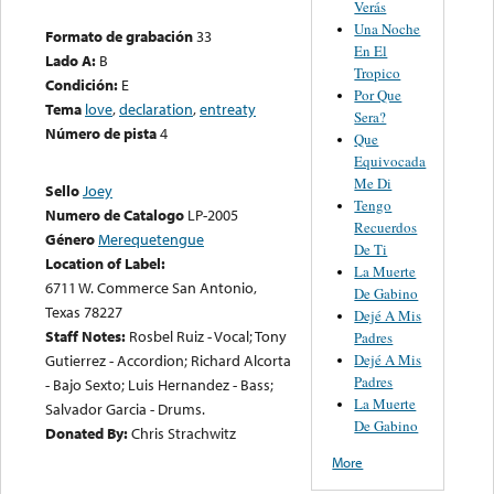
Verás
Una Noche
Formato de grabación
33
En El
Lado A:
B
Tropico
Condición:
E
Por Que
Tema
love
,
declaration
,
entreaty
Sera?
Número de pista
4
Que
Equivocada
Me Di
Sello
Joey
Tengo
Numero de Catalogo
LP-2005
Recuerdos
Género
Merequetengue
De Ti
Location of Label:
La Muerte
6711 W. Commerce San Antonio,
De Gabino
Texas 78227
Dejé A Mis
Staff Notes:
Rosbel Ruiz - Vocal; Tony
Padres
Dejé A Mis
Gutierrez - Accordion; Richard Alcorta
Padres
- Bajo Sexto; Luis Hernandez - Bass;
La Muerte
Salvador Garcia - Drums.
De Gabino
Donated By:
Chris Strachwitz
More