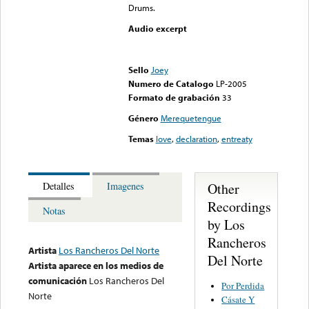
Drums.
Audio excerpt
Error loading media: File
could not be played
Sello
Joey
Numero de Catalogo
LP-2005
Formato de grabación
33
Género
Merequetengue
Temas
love
,
declaration
,
entreaty
Other
Detalles
Imagenes
Recordings
Notas
by Los
Rancheros
Artista
Los Rancheros Del Norte
Del Norte
Artista aparece en los medios de
comunicación
Los Rancheros Del
Por Perdida
Norte
Cásate Y