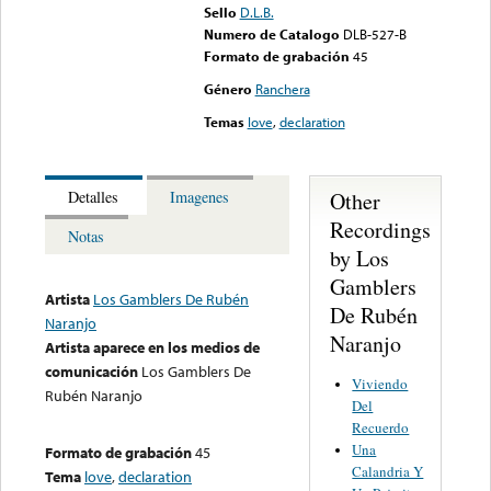
Sello
D.L.B.
Numero de Catalogo
DLB-527-B
Formato de grabación
45
Género
Ranchera
Temas
love
,
declaration
Other
Detalles
Imagenes
Recordings
Notas
by Los
Gamblers
Artista
Los Gamblers De Rubén
De Rubén
Naranjo
Naranjo
Artista aparece en los medios de
comunicación
Los Gamblers De
Viviendo
Rubén Naranjo
Del
Recuerdo
Una
Formato de grabación
45
Calandria Y
Tema
love
,
declaration