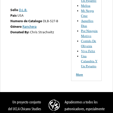
Un Pajarito
Melisa
Sello
D.L.B.
Mi Negra
País
USA
Cruz
Aquellos
Numero de Catalogo
DLB-527-B
Dias
Género
Ranchera
Por Ninguin
Donated By:
Chris Strachwitz
Motivo
Corrido De
Oliveira
Vive Feliz
Una
Calandria Y
Un Pajarito
More
Un proyecto conjunto
Agradecemos a todos los
del UCLA Chicano Studies
patronicadores, especialmente