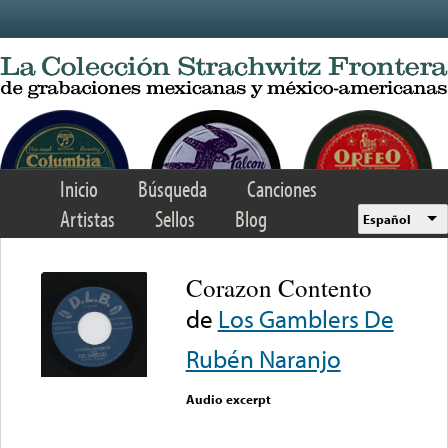
Skip to main content
Inicio
Búsqueda
Canciones
Artistas
Sellos
Blog
Español
Corazon Contento
de
Los Gamblers De
Rubén Naranjo
Audio excerpt
Error loading media: File
could not be played