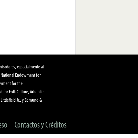
nicadores, especialmente al
, National Endowment for
owment for the
 for Folk Culture, Arhoolie
Littlefield Jr., y Edmund &
eso
Contactos y Créditos