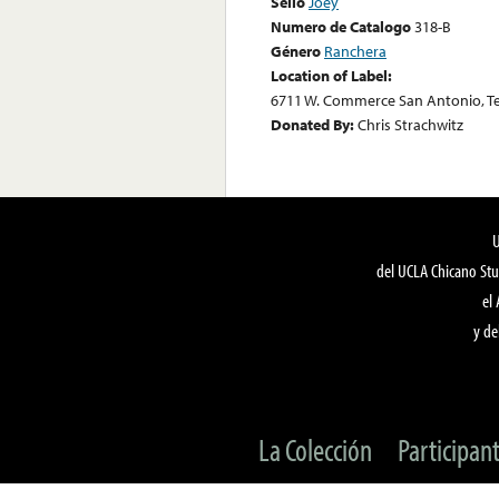
Sello
Joey
Numero de Catalogo
318-B
Género
Ranchera
Location of Label:
6711 W. Commerce San Antonio, T
Donated By:
Chris Strachwitz
del UCLA Chicano Stu
el
y de
La Colección
Participan