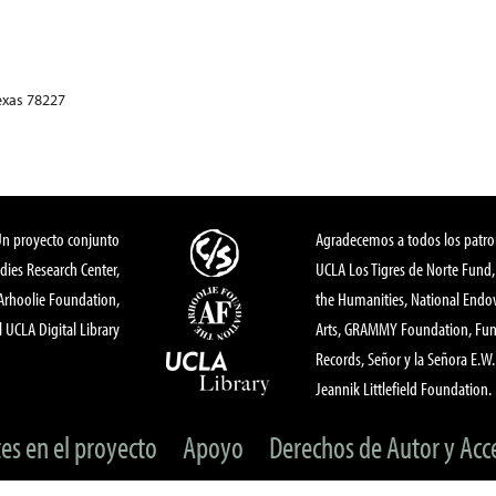
exas 78227
Un proyecto conjunto
Agradecemos a todos los patro
dies Research Center,
UCLA Los Tigres de Norte Fund
 Arhoolie Foundation,
the Humanities, National End
l UCLA Digital Library
Arts, GRAMMY Foundation, Fund
Records, Señor y la Señora E.W. 
Jeannik Littlefield Foundation.
tes en el proyecto
Apoyo
Derechos de Autor y Acc