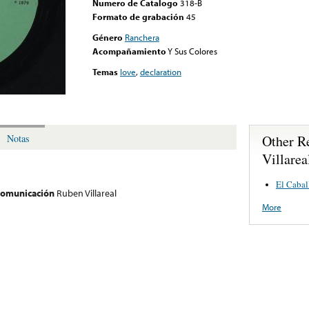
Numero de Catalogo
318-B
Formato de grabación
45
Género
Ranchera
Acompañamiento
Y Sus Colores
Temas
love
,
declaration
Other R
Notas
Villarea
El Caba
 comunicación
Ruben Villareal
More