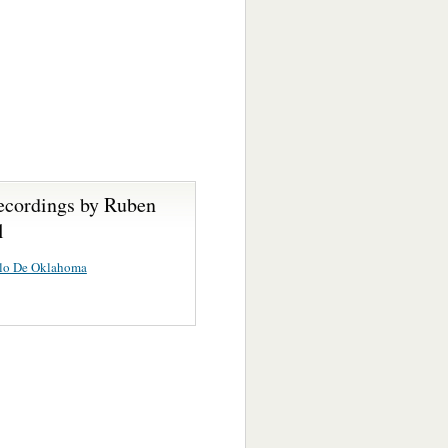
ecordings by Ruben
l
llo De Oklahoma