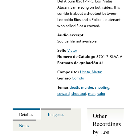
Del Album 8501-1-RL. Los Piratas
Atacan. Same song on both sides. This
corrido is about a shootout between
Leopoldo Rios and a Police Lieutenant
who called Rios a coward.
Audio excerpt
Source file not available
Sello
Victor
Numero de Catalogo
8701-7-RLAA-A
Formato de grabación
45
Compositor
Urieta, Martin
Género
Corrido
Temas
death
,
murder
,
shooting
,
coward
,
shootout
,
man
,
valor
Other
Detalles
Imagenes
Recordings
Notas
by Los