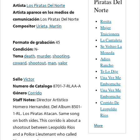
Piratas Del
Artista
Los Piratas Del Norte
Norte
Artista aparece en los medios de
comunicación
Los Piratas Del Norte
Rosita
Compositor
Urieta, Martin
Mujer
Traicionera
La Cantaleta
Formato de grabación
45
Se Volteo La
Condición:
N-
Moneda
Tema
death
,
murder
,
shooting
,
Adios
coward
,
shootout
,
man
,
valor
Rancho
Te Lo Dije
Una Vez Me
Sello
Victor
Emborrache
Numero de Catalogo
8701-7-RLAA-A
Una Vez Me
Género
Corrido
Emborrache
Staff Notes:
Director Artistico
Corrido De
Homero Hernandez. Del Album 8501-
Leopoldo
1-RL. Los Piratas Atacan. Same song
Rios
on both sides. This corrido is about a
More
shootout between Leopoldo Rios
and a Police Lieutenant who called