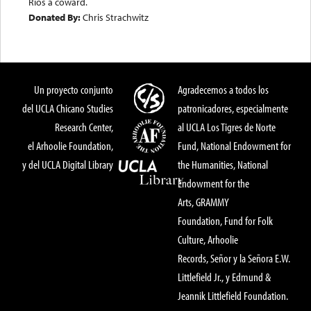
Rios a coward.
Donated By:
Chris Strachwitz
Un proyecto conjunto
Agradecemos a todos los
del UCLA Chicano Studies
patronicadores, especialmente
Research Center,
al UCLA Los Tigres de Norte
el Arhoolie Foundation,
Fund, National Endowment for
y del UCLA Digital Library
the Humanities, National
Endowment for the
Arts, GRAMMY
Foundation, Fund for Folk
Culture, Arhoolie
Records, Señor y la Señora E.W.
Littlefield Jr., y Edmund &
Jeannik Littlefield Foundation.