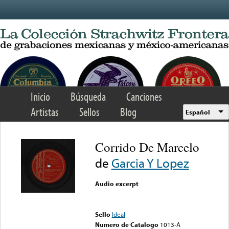
Skip to main content
Inicio
Búsqueda
Canciones
Artistas
Sellos
Blog
Español
Corrido De Marcelo
de
Garcia Y Lopez
Audio excerpt
Error loading media: File
could not be played
Sello
Ideal
Numero de Catalogo
1013-A