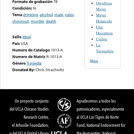
Formato de grabación
78
Orgullosa
Condición:
N-
Mujer
Tema
drinking
,
alcohol
,
male
,
valor
,
Mujer
Homicida
shootout
,
murder
,
death
Una
Deception
Sello
Ideal
Cielito
País
USA
La
Numero de Catalogo
1013-A
Tacuachita
Numero de Matriz
R-1013-A
More
Género
Tragedia
Donated By:
Chris Strachwitz
Un proyecto conjunto
Agradecemos a todos los
del UCLA Chicano Studies
patronicadores, especialmente
Research Center,
al UCLA Los Tigres de Norte
el Arhoolie Foundation,
Fund, National Endowment for
y del UCLA Digital Library
the Humanities, National