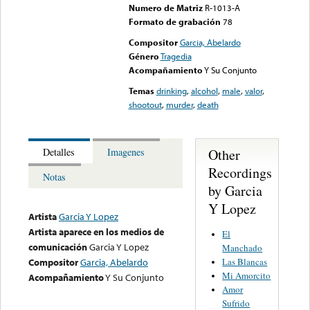
Numero de Matriz
R-1013-A
Formato de grabación
78
Compositor
Garcia, Abelardo
Género
Tragedia
Acompañamiento
Y Su Conjunto
Temas
drinking
,
alcohol
,
male
,
valor
,
shootout
,
murder
,
death
Other
Detalles
Imagenes
Recordings
Notas
by Garcia
Y Lopez
Artista
Garcia Y Lopez
Artista aparece en los medios de
El
comunicación
Garcia Y Lopez
Manchado
Las Blancas
Compositor
Garcia, Abelardo
Mi Amorcito
Acompañamiento
Y Su Conjunto
Amor
Sufrido