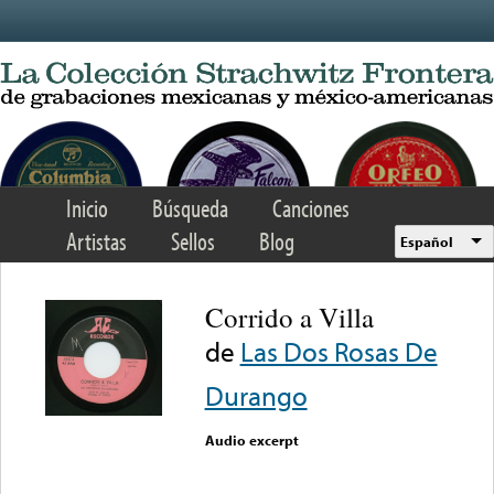
Skip to main content
Inicio
Búsqueda
Canciones
Artistas
Sellos
Blog
Español
Corrido a Villa
de
Las Dos Rosas De
Durango
Audio excerpt
Error loading media: File
could not be played