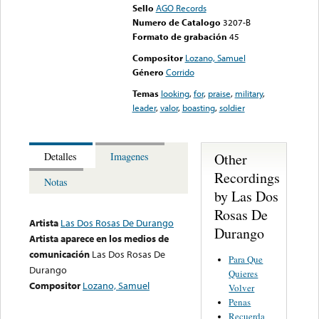
Sello
AGO Records
Numero de Catalogo
3207-B
Formato de grabación
45
Compositor
Lozano, Samuel
Género
Corrido
Temas
looking
,
for
,
praise
,
military
,
leader
,
valor
,
boasting
,
soldier
Other
Detalles
Imagenes
Recordings
Notas
by Las Dos
Rosas De
Artista
Las Dos Rosas De Durango
Durango
Artista aparece en los medios de
comunicación
Las Dos Rosas De
Para Que
Durango
Quieres
Compositor
Lozano, Samuel
Volver
Penas
Recuerda