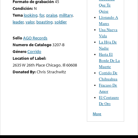
Formato de grabación
45
Que Te
Condición:
N
Quise
Tema
looking
,
for
,
praise
,
military
,
Llorando A
leader
,
valor
,
boasting
,
soldier
Mares
Una Nueva
Vida
Sello
AGO Records
La Hija De
Numero de Catalogo
3207-B
Nadie
Género
Corrido
Hasta El
Location of Label:
Borde De La
2635 W 26th Place Chicago, Ill 60608
Muerte
Donated By:
Chris Strachwitz
Corrido De
Chihuahua
Fracaso De
Amor
El Centauro
De Oro
More