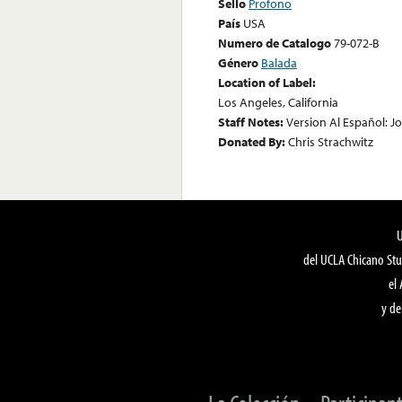
Sello
Profono
País
USA
Numero de Catalogo
79-072-B
Género
Balada
Location of Label:
Los Angeles, California
Staff Notes:
Version Al Español: J
Donated By:
Chris Strachwitz
del UCLA Chicano Stu
el
y de