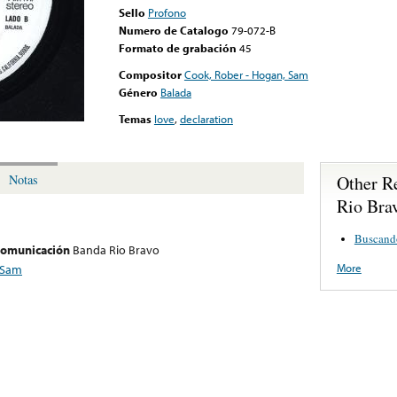
Sello
Profono
Numero de Catalogo
79-072-B
Formato de grabación
45
Compositor
Cook, Rober - Hogan, Sam
Género
Balada
Temas
love
,
declaration
Other R
Notas
Rio Bra
Buscand
 comunicación
Banda Rio Bravo
More
 Sam