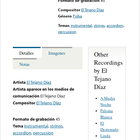
Formato de grabación
45
Compositor
El Tejano Díaz
Género
Polka
Temas
instrumental
,
strings
,
accordion
,
percussion
Other
Detalles
Imagenes
Recordings
Notas
by El
Tejano
Artista
El Tejano Díaz
Díaz
Artista aparece en los medios de
comunicación
El Tejano Díaz
A Media
Compositor
El Tejano Díaz
Noche
Paloma
Blanca
Formato de grabación
45
El
Tema
instrumental
,
strings
,
Desterrado
accordion
,
percussion
Linda