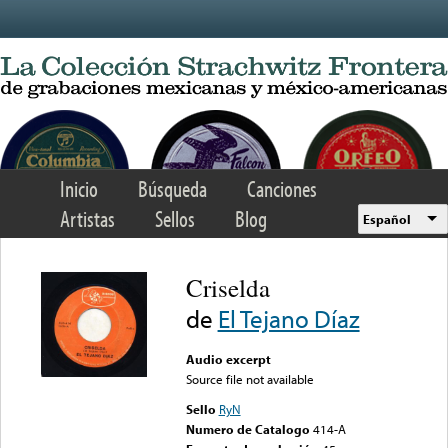
Skip to main content
Inicio
Búsqueda
Canciones
Artistas
Sellos
Blog
Español
Criselda
de
El Tejano Díaz
Audio excerpt
Source file not available
Sello
RyN
Numero de Catalogo
414-A