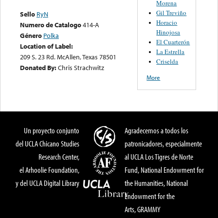
Morena
Gil Treviño
Sello
RyN
Horacio
Numero de Catalogo
414-A
Hinojosa
Género
Polka
El Cuarterón
Location of Label:
La Estrella
209 S. 23 Rd. McAllen, Texas 78501
Criselda
Donated By:
Chris Strachwitz
More
Un proyecto conjunto
Agradecemos a todos los
del UCLA Chicano Studies
patronicadores, especialmente
Research Center,
al UCLA Los Tigres de Norte
el Arhoolie Foundation,
Fund, National Endowment for
y del UCLA Digital Library
the Humanities, National
Endowment for the
Arts, GRAMMY