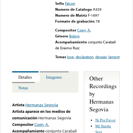
Sello
Falcon
Numero de Catalogo
A359
Numero de Matriz
F-1697
Formato de grabación
78
Compositor
Coen, A.
Género
Bolero
Acompañamiento
conjunto Carabalí
de Erasmo Ruiz
Temas
love
,
declaration
,
despair
,
lament
Other
Detalles
Imagenes
Recordings
Notas
by
Hermanas
Artista
Hermanas Segovia
Segovia
Artista aparece en los medios de
comunicación
Hermanas Segovia
Ni Por Favor
Compositor
Coen, A.
Mi Suerte
Acompañamiento
conjunto Carabalí
Será