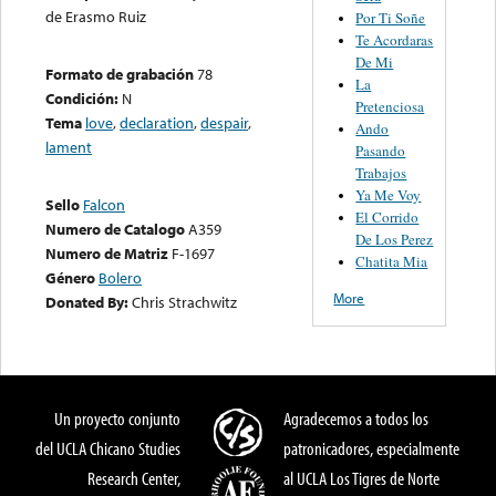
de Erasmo Ruiz
Por Ti Soñe
Te Acordaras
De Mi
Formato de grabación
78
La
Condición:
N
Pretenciosa
Tema
love
,
declaration
,
despair
,
Ando
lament
Pasando
Trabajos
Ya Me Voy
Sello
Falcon
El Corrido
Numero de Catalogo
A359
De Los Perez
Numero de Matriz
F-1697
Chatita Mia
Género
Bolero
More
Donated By:
Chris Strachwitz
Un proyecto conjunto
Agradecemos a todos los
del UCLA Chicano Studies
patronicadores, especialmente
Research Center,
al UCLA Los Tigres de Norte