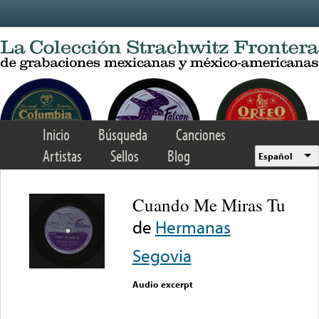
Skip to main content
Inicio
Búsqueda
Canciones
Artistas
Sellos
Blog
Español
Cuando Me Miras Tu
de
Hermanas
Segovia
Audio excerpt
Error loading media: File
could not be played