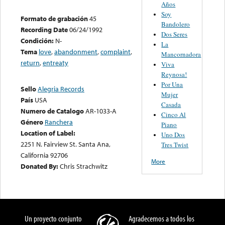
Años
Soy
Formato de grabación
45
Bandolero
Recording Date
06/24/1992
Dos Seres
Condición:
N-
La
Tema
love
,
abandonment
,
complaint
,
Mancornadora
return
,
entreaty
Viva
Reynosa!
Por Una
Sello
Alegria Records
Mujer
País
USA
Casada
Numero de Catalogo
AR-1033-A
Cinco Al
Género
Ranchera
Piano
Location of Label:
Uno Dos
2251 N. Fairview St. Santa Ana,
Tres Twist
California 92706
More
Donated By:
Chris Strachwitz
Un proyecto conjunto
Agradecemos a todos los