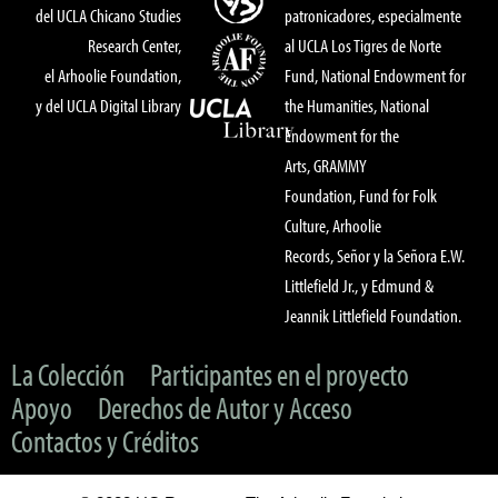
del UCLA Chicano Studies
patronicadores, especialmente
Research Center,
al UCLA Los Tigres de Norte
el Arhoolie Foundation,
Fund, National Endowment for
y del UCLA Digital Library
the Humanities, National
Endowment for the
Arts, GRAMMY
Foundation, Fund for Folk
Culture, Arhoolie
Records, Señor y la Señora E.W.
Littlefield Jr., y Edmund &
Jeannik Littlefield Foundation.
La Colección
Participantes en el proyecto
Apoyo
Derechos de Autor y Acceso
Contactos y Créditos