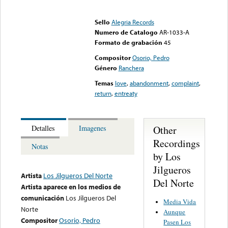
Error loading media: File
could not be played
Sello
Alegria Records
Numero de Catalogo
AR-1033-A
Formato de grabación
45
Compositor
Osorio, Pedro
Género
Ranchera
Temas
love
,
abandonment
,
complaint
,
return
,
entreaty
Other
Detalles
Imagenes
Recordings
Notas
by Los
Jilgueros
Artista
Los Jilgueros Del Norte
Del Norte
Artista aparece en los medios de
comunicación
Los Jilgueros Del
Media Vida
Norte
Aunque
Compositor
Osorio, Pedro
Pasen Los