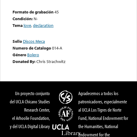
Formato de grabación
45
Condición:
N-
Tema
love
,
declaration
Sello
Discos Meca
Numero de Catalogo
014-A
Género
Bolero
Donated By:
Chris Strachwitz
Un proyecto conjunto
Agradecemos a todos los
del UCLA Chicano Studies
patronicadores, especialmente
Research Center,
al UCLA Los Tigres de Norte
el Arhoolie Foundation,
Fund, National Endowment for
y del UCLA Digital Library
the Humanities, National
Endowment for the