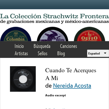
Skip to main content
Inicio
Búsqueda
Canciones
Artistas
Sellos
Blog
Español
Cuando Te Acerques
A Mi
de
Nereida Acosta
Audio excerpt
Error loading media: File
could not be played