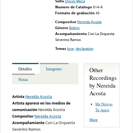
Sello
Discos Meca
Numero de Catalogo
014-A
Formato de grabación
45
Compositor
Nereida Acosta
Género
Bolero
Acompañamiento
Con La Orquesta
Severino Ramos
Temas
love
,
declaration
Other
Detalles
Imagenes
Recordings
Notas
by Nereida
Acosta
Artista
Nereida Acosta
Artista aparece en los medios de
Me Niegas
comunicación
Nereida Acosta
Tu Amor
Compositor
Nereida Acosta
More
Acompañamiento
Con La Orquesta
Severino Ramos