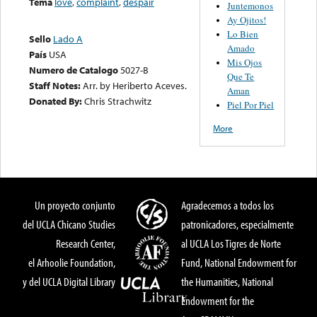
Tema
love
,
complaint
,
despair
Juntemonos
Ay Ojitos!
Lo Bien
Sello
Lado A
Amado
País
USA
Mis Ojos
Numero de Catalogo
5027-B
Que Te
Staff Notes:
Arr. by Heriberto Aceves.
Aman
Donated By:
Chris Strachwitz
Piel Por Piel
More
Un proyecto conjunto
Agradecemos a todos los
del UCLA Chicano Studies
patronicadores, especialmente
Research Center,
al UCLA Los Tigres de Norte
el Arhoolie Foundation,
Fund, National Endowment for
y del UCLA Digital Library
the Humanities, National
Endowment for the