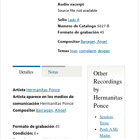
Audio excerpt
Source file not available
Sello
Lado A
Numero de Catalogo
5027-B
Formato de grabación
45
Compositor
Barragan, Angel
Temas
love
,
complaint
,
despair
Other
Detalles
Notas
Recordings
by
Artista
Hermanitas Ponce
Hermanitas
Artista aparece en los medios de
comunicación
Hermanitas Ponce
Ponce
Compositor
Barragan, Angel
Sendero
Triste
Formato de grabación
45
Perdi A Mi
Condición:
E+
Madre