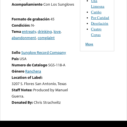
Una
Acompañamiento
Con Los Sunglows
Limosna
Cariño
Por Caridad
Formato de grabación
45
Desolación
Condición:
N-
Cuatro
Tema
entreaty
,
drinking
,
love
,
Copas
abandonment
,
complaint
More
Sello
Sunglow Record Company
País
USA
Numero de Catalogo
SGS-118-A
Género
Ranchera
Location of Label:
3207 S. Flores San Antonio, Texas
Staff Notes:
Produced by Manuel
Guerra.
Donated By:
Chris Strachwitz