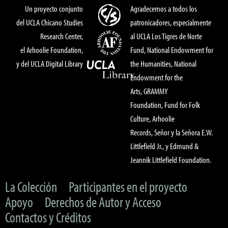
Un proyecto conjunto
Agradecemos a todos los
del UCLA Chicano Studies
patronicadores, especialmente
Research Center,
al UCLA Los Tigres de Norte
el Arhoolie Foundation,
Fund, National Endowment for
y del UCLA Digital Library
the Humanities, National
Endowment for the
Arts, GRAMMY
Foundation, Fund for Folk
Culture, Arhoolie
Records, Señor y la Señora E.W.
Littlefield Jr., y Edmund &
Jeannik Littlefield Foundation.
La Colección
Participantes en el proyecto
Apoyo
Derechos de Autor y Acceso
Contactos y Créditos