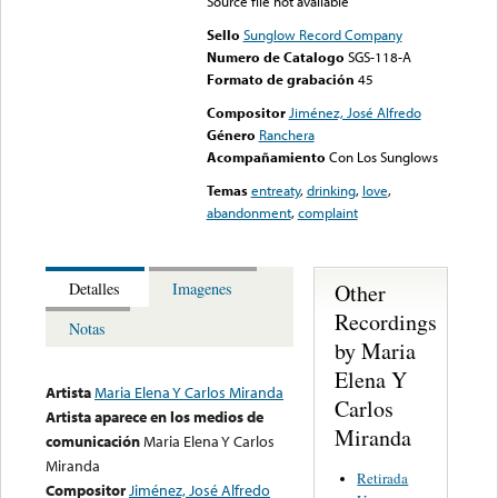
Source file not available
Sello
Sunglow Record Company
Numero de Catalogo
SGS-118-A
Formato de grabación
45
Compositor
Jiménez, José Alfredo
Género
Ranchera
Acompañamiento
Con Los Sunglows
Temas
entreaty
,
drinking
,
love
,
abandonment
,
complaint
Other
Detalles
Imagenes
Recordings
Notas
by Maria
Elena Y
Artista
Maria Elena Y Carlos Miranda
Carlos
Artista aparece en los medios de
Miranda
comunicación
Maria Elena Y Carlos
Miranda
Retirada
Compositor
Jiménez, José Alfredo