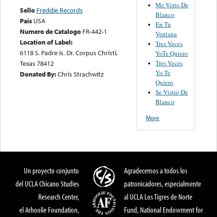
Me Visto De
Sello
Freddie Records
Blanco
País
USA
En Tu
Numero de Catalogo
FR-442-1
Ventana
Location of Label:
Tres Veces
6118 S. Padre Is. Dr. Corpus Christi,
YoTe Quiero
Tres Veces
Texas 78412
Yo Te
Donated By:
Chris Strachwitz
Quiero
Se Vistió De
Blanco
More
Un proyecto conjunto
Agradecemos a todos los
del UCLA Chicano Studies
patronicadores, especialmente
Research Center,
al UCLA Los Tigres de Norte
el Arhoolie Foundation,
Fund, National Endowment for