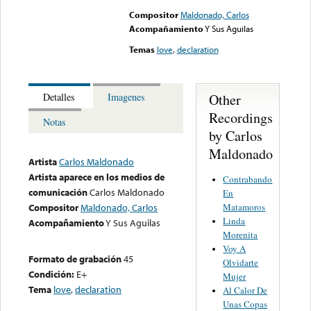
Compositor
Maldonado, Carlos
Acompañamiento
Y Sus Aguilas
Temas
love
,
declaration
Other
Detalles
Imagenes
Recordings
Notas
by Carlos
Maldonado
Artista
Carlos Maldonado
Artista aparece en los medios de
Contrabando
comunicación
Carlos Maldonado
En
Matamoros
Compositor
Maldonado, Carlos
Linda
Acompañamiento
Y Sus Aguilas
Morenita
Voy A
Formato de grabación
45
Olvidarte
Condición:
E+
Mujer
Tema
love
,
declaration
Al Calor De
Unas Copas