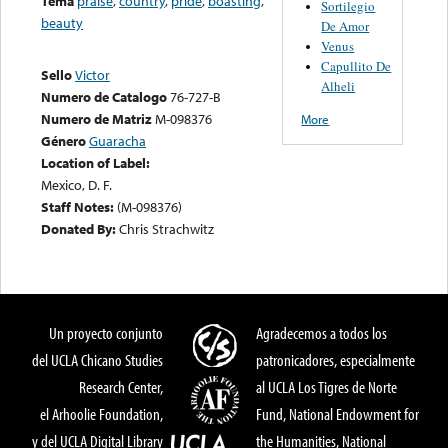
Tema
praise
,
country
,
pride
,
boasting
,
Sortilegio
beauty
De Amor
Venus
Capullito De
Sello
Victor
Alheli
Numero de Catalogo
76-727-B
Numero de Matriz
M-098376
More
Género
Guaracha
Location of Label:
Mexico, D. F.
Staff Notes:
(M-098376)
Donated By:
Chris Strachwitz
Un proyecto conjunto
Agradecemos a todos los
del UCLA Chicano Studies
patronicadores, especialmente
Research Center,
al UCLA Los Tigres de Norte
el Arhoolie Foundation,
Fund, National Endowment for
y del UCLA Digital Library
the Humanities, National