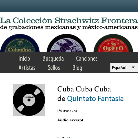
Skip to main content
Inicio
Búsqueda
Canciones
Artistas
Sellos
Blog
Español
Cuba Cuba Cuba
de
Quinteto Fantasia
(M-098376)
Audio excerpt
Error loading media: File
could not be played