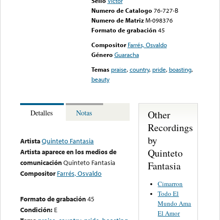
Sello
Victor
Numero de Catalogo
76-727-B
Numero de Matriz
M-098376
Formato de grabación
45
Compositor
Farrés, Osvaldo
Género
Guaracha
Temas
praise
,
country
,
pride
,
boasting
,
beauty
Other
Detalles
Notas
Recordings
by
Artista
Quinteto Fantasia
Quinteto
Artista aparece en los medios de
comunicación
Quinteto Fantasia
Fantasia
Compositor
Farrés, Osvaldo
Cimarron
Todo El
Formato de grabación
45
Mundo Ama
Condición:
E
El Amor