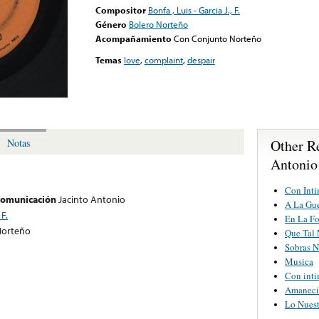
Compositor
Bonfa , Luis - Garcia J., F.
Género
Bolero Norteño
Acompañamiento
Con Conjunto Norteño
Temas
love
,
complaint
,
despair
Other Re
Notas
Antonio
Con Int
 comunicación
Jacinto Antonio
A La Gu
 F.
En La Fo
Norteño
Que Tal
Sobras 
Musica
Con int
Amaneci
Lo Nuest