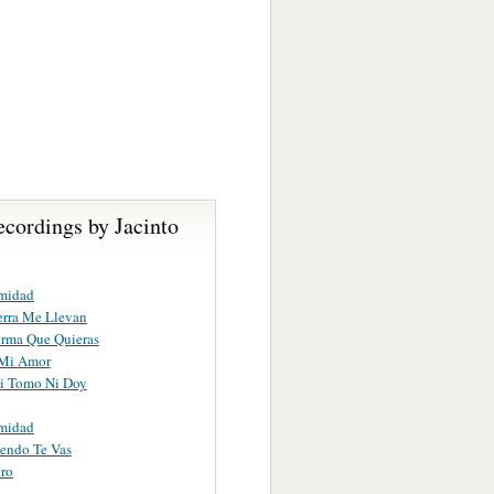
cordings by Jacinto
imidad
erra Me Llevan
rma Que Quieras
 Mi Amor
Ni Tomo Ni Doy
imidad
endo Te Vas
ro