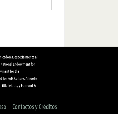
nicadores, especialmente al
, National Endowment for
owment for the
 for Folk Culture, Arhoolie
Littlefield Jr., y Edmund &
eso
Contactos y Créditos