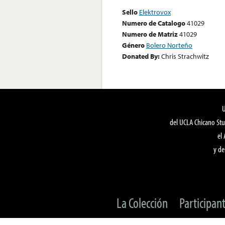
Sello
Elektrovox
Numero de Catalogo
41029
Numero de Matriz
41029
Género
Bolero Norteño
Donated By:
Chris Strachwitz
del UCLA Chicano Stu
el
y de
La Colección
Participan