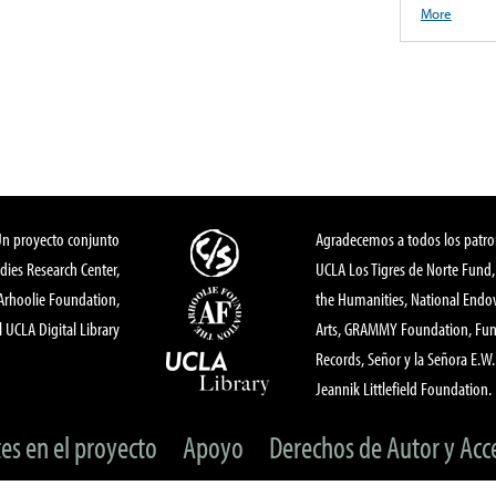
More
Un proyecto conjunto
Agradecemos a todos los patro
dies Research Center,
UCLA Los Tigres de Norte Fund
 Arhoolie Foundation,
the Humanities, National End
l UCLA Digital Library
Arts, GRAMMY Foundation, Fund
Records, Señor y la Señora E.W. 
Jeannik Littlefield Foundation.
tes en el proyecto
Apoyo
Derechos de Autor y Acc