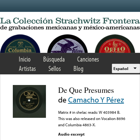
Skip to main content
Inicio
Búsqueda
Canciones
Artistas
Sellos
Blog
Español
De Que Presumes
de
Camacho Y Pérez
Matrix # in shelac reads: W 403984 B.
This was also released on Vocalion 8696
and Columbia 4863-X.
Audio excerpt