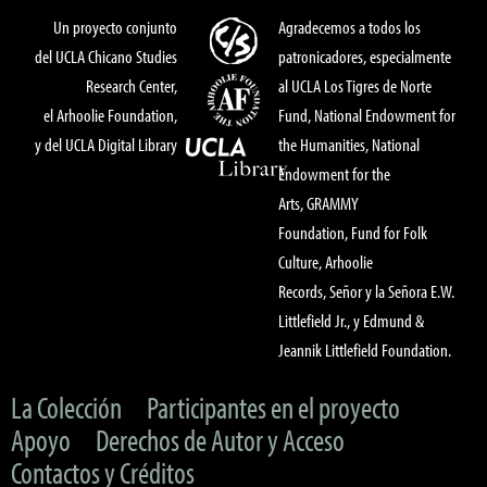
Un proyecto conjunto
Agradecemos a todos los
del UCLA Chicano Studies
patronicadores, especialmente
Research Center,
al UCLA Los Tigres de Norte
el Arhoolie Foundation,
Fund, National Endowment for
y del UCLA Digital Library
the Humanities, National
Endowment for the
Arts, GRAMMY
Foundation, Fund for Folk
Culture, Arhoolie
Records, Señor y la Señora E.W.
Littlefield Jr., y Edmund &
Jeannik Littlefield Foundation.
La Colección
Participantes en el proyecto
Apoyo
Derechos de Autor y Acceso
Contactos y Créditos