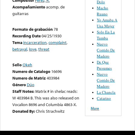
Compositor
Pérez, R.
Dolo
Acompañamiento
acomp. de
Macho
guitarras
Ruano
Yo Amaba A
Una Mujer
Formato de grabación
78
Solo En La
Recording Date
04/25/1930
Tumba
Tema
incarceration
,
complaint
,
Nuevo
betrayal
,
love
,
threat
Corrido De
Madero
De Que
Sello
Okeh
Presumes
Numero de Catalogo
16696
Nuevo
Numero de Matriz
403984
Corrido De
Género
Dúo
Madero
Staff Notes:
Matrix # in shelac reads:
La Chancla
W 403984 B. This was also released on
Catarino
Vocalion 8696 and Columbia 4863-X.
More
Donated By:
Chris Strachwitz