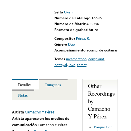
Error loading media: File
could not be played
Sello
Okeh
Numero de Catalogo
16696
Numero de Matriz
403984
Formato de grabación
78
Compositor
Pérez, R.
Género
Dúo
Acompañamiento
acomp. de guitarras
Temas
incarceration
,
complaint
,
betrayal
,
love
,
threat
Other
Detalles
Imagenes
Recordings
Notas
by
Camacho
Artista
Camacho Y Pérez
Y Pérez
Artista aparece en los medios de
comunicación
Camacho Y Pérez
Porque Con