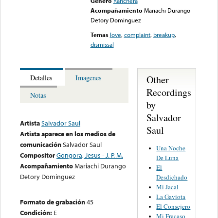
Género
Ranchera
Acompañamiento
Mariachi Durango
Detory Dominguez
Temas
love
,
complaint
,
breakup
,
dismissal
Other
Detalles
Imagenes
Recordings
Notas
by
Salvador
Artista
Salvador Saul
Saul
Artista aparece en los medios de
comunicación
Salvador Saul
Una Noche
Compositor
Gongora, Jesus - J. P. M.
De Luna
Acompañamiento
Mariachi Durango
El
Detory Dominguez
Desdichado
Mi Jacal
La Gaviota
Formato de grabación
45
El Consejero
Condición:
E
Mi Fracaso