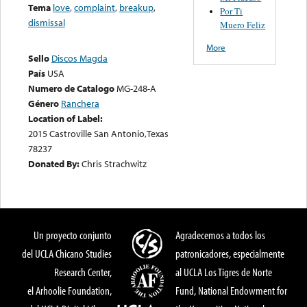
Tema
love
,
complaint
,
breakup
,
Por Ti
dismissal
Muero Feliz
More
Sello
Discos Magda
País
USA
Numero de Catalogo
MG-248-A
Género
Ranchera
Location of Label:
2015 Castroville San Antonio,Texas
78237
Donated By:
Chris Strachwitz
Un proyecto conjunto
Agradecemos a todos los
del UCLA Chicano Studies
patronicadores, especialmente
Research Center,
al UCLA Los Tigres de Norte
el Arhoolie Foundation,
Fund, National Endowment for