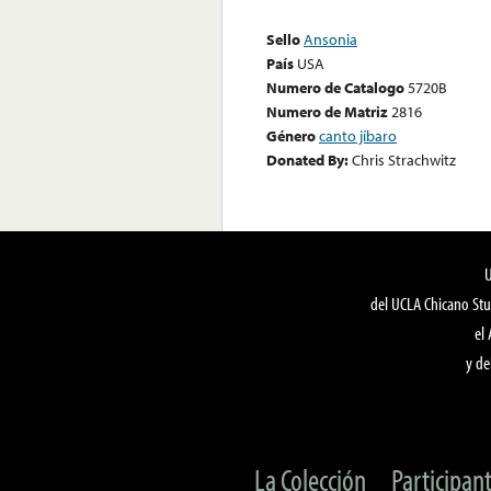
Sello
Ansonia
País
USA
Numero de Catalogo
5720B
Numero de Matriz
2816
Género
canto jíbaro
Donated By:
Chris Strachwitz
del UCLA Chicano Stu
el
y de
La Colección
Participan