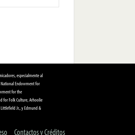
nicadores, especialmente al
, National Endowment for
owment for the
 for Folk Culture, Arhoolie
Littlefield Jr., y Edmund &
eso
Contactos y Créditos