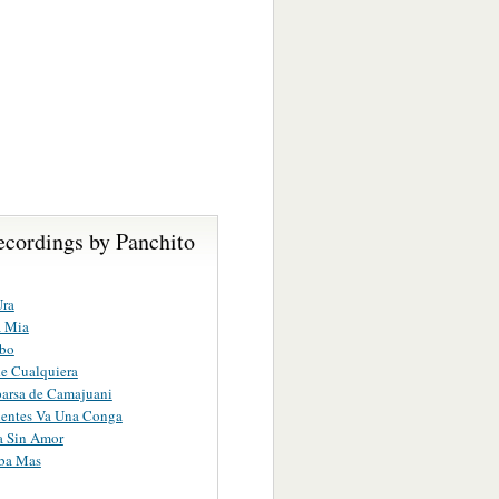
ecordings by Panchito
Ura
a Mia
bo
e Cualquiera
arsa de Camajuani
ientes Va Una Conga
a Sin Amor
aba Mas