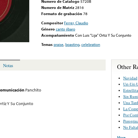
Numero de Catalogo
5720B
Numero de Matriz
2816
Formato de grabación
78
Compositor
Ferrer, Claudio
Género
canto jíbaro
Acompañamiento
Con Luis “Lija” Ortiz Y Su Conjunto
Temas
praise
,
boasting
,
celebration
Other R
Notas
Navidad
Uri-Uri-
 comunicación
Panchito
Estrellit
Sin Rum
Una Tard
Ortiz Y Su Conjunto
La Comp
Por Corr
Peregrin
No Falt
More