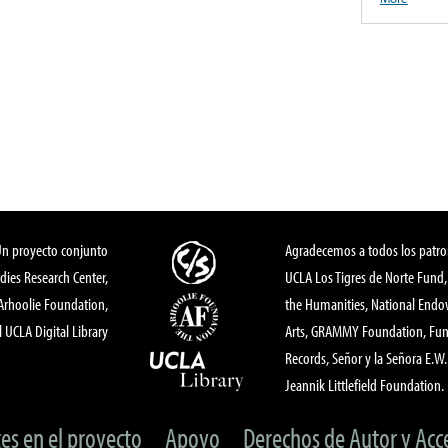
Un proyecto conjunto
Agradecemos a todos los patro
dies Research Center,
UCLA Los Tigres de Norte Fund
 Arhoolie Foundation,
the Humanities, National End
l UCLA Digital Library
Arts, GRAMMY Foundation, Fund
Records, Señor y la Señora E.W. 
Jeannik Littlefield Foundation.
tes en el proyecto
Apoyo
Derechos de Autor y Acc