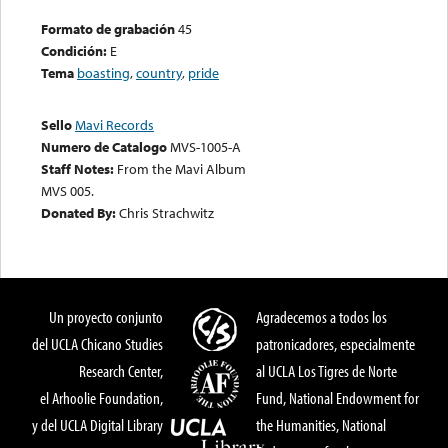
Formato de grabación
45
Condición:
E
Tema
boasting
,
country
,
pride
Sello
Mavi Records
Numero de Catalogo
MVS-1005-A
Staff Notes:
From the Mavi Album
MVS 005.
Donated By:
Chris Strachwitz
Un proyecto conjunto
Agradecemos a todos los
del UCLA Chicano Studies
patronicadores, especialmente
Research Center,
al UCLA Los Tigres de Norte
el Arhoolie Foundation,
Fund, National Endowment for
y del UCLA Digital Library
the Humanities, National