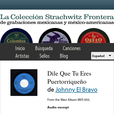
Skip to main content
Inicio
Búsqueda
Canciones
Artistas
Sellos
Blog
Español
Dile Que Tu Eres
Puertorriqueño
de
Johnny El Bravo
From the Mavi Album MVS 005.
Audio excerpt
Error loading media: File