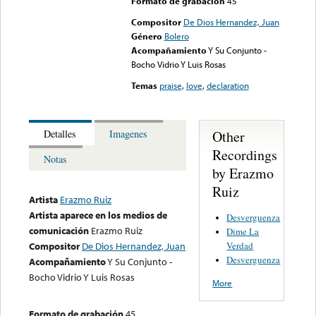
Formato de grabación
45
Compositor
De Dios Hernandez, Juan
Género
Bolero
Acompañamiento
Y Su Conjunto -
Bocho Vidrio Y Luis Rosas
Temas
praise
,
love
,
declaration
Other
Detalles
Imagenes
Recordings
Notas
by Erazmo
Ruiz
Artista
Erazmo Ruiz
Artista aparece en los medios de
Desverguenza
comunicación
Erazmo Ruiz
Dime La
Verdad
Compositor
De Dios Hernandez, Juan
Desverguenza
Acompañamiento
Y Su Conjunto -
Bocho Vidrio Y Luis Rosas
More
Formato de grabación
45