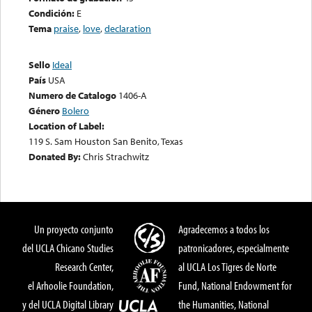
Condición:
E
Tema
praise
,
love
,
declaration
Sello
Ideal
País
USA
Numero de Catalogo
1406-A
Género
Bolero
Location of Label:
119 S. Sam Houston San Benito, Texas
Donated By:
Chris Strachwitz
Un proyecto conjunto
Agradecemos a todos los
del UCLA Chicano Studies
patronicadores, especialmente
Research Center,
al UCLA Los Tigres de Norte
el Arhoolie Foundation,
Fund, National Endowment for
y del UCLA Digital Library
the Humanities, National