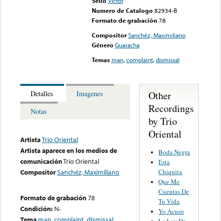
Sello
Victor
Numero de Catalogo
82934-B
Formato de grabación
78
Compositor
Sanchéz, Maximiliano
Género
Guaracha
Temas
man
,
complaint
,
dismissal
Other
Detalles
Imagenes
Recordings
Notas
by Trio
Oriental
Artista
Trio Oriental
Artista aparece en los medios de
Boda Negra
comunicación
Trío Oriental
Esta
Chiquita
Compositor
Sanchéz, Maximiliano
Que Me
Cuentas De
Formato de grabación
78
Tu Vida
Condición:
N-
Yo Acuso
Tema
man
,
complaint
,
dismissal
La Ley De