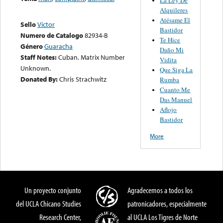
Alquileres
Atésame El
Sello
Victor
Bastidor
Numero de Catalogo
82934-B
Te Hice
Género
Guaracha
Daño Mi
Staff Notes:
Cuban. Matrix Number
Vidita
Unknown.
Que Siga La
Donated By:
Chris Strachwitz
Rumba
Cuanto Me
Das Manuel
Aflojo
Bastidor
More
Un proyecto conjunto
Agradecemos a todos los
del UCLA Chicano Studies
patronicadores, especialmente
Research Center,
al UCLA Los Tigres de Norte