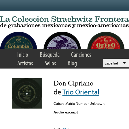
Skip to main content
Inicio
Búsqueda
Canciones
Artistas
Sellos
Blog
Español
Don Cipriano
de
Trio Oriental
Cuban. Matrix Number Unknown.
Audio excerpt
Error loading media: File
could not be played